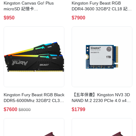
Kingston Canvas Go! Plus
Kingston Fury Beast RGB
microSD 記憶卡
DDR4-3600 32GB*2 CL18 記憶
SDCG4(512GB)
體(KF436C18BB2AK2/64)
$950
$7900
Kingston Fury Beast RGB Black
【五年保養】Kingston NV3 3D
DDR5-6000Mhz 32GB*2 CL30
NAND M.2 2230 PCIe 4.0 x4
記憶體(KF560C30BBEAK2-64)
NVMe SSD(1000GB)
$7600
$1799
$8000