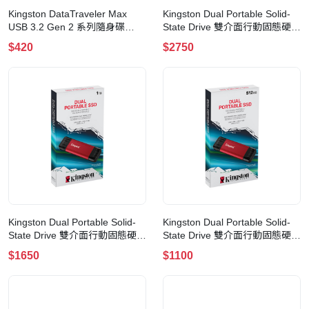
Kingston DataTraveler Max
Kingston Dual Portable Solid-
USB 3.2 Gen 2 系列隨身碟
State Drive 雙介面行動固態硬碟
(256GB-紅色)
(2TB)
$420
$2750
Kingston Dual Portable Solid-
Kingston Dual Portable Solid-
State Drive 雙介面行動固態硬碟
State Drive 雙介面行動固態硬碟
(1TB)
(512GB)
$1650
$1100