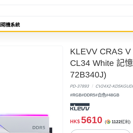
組砌機系統
KLEVV CRAS V
CL34 White 記
72B340J)
PD-37893
CV24X2-KD5KGUD
#RGB
#DDR5
#白色
#48GB
5610
HK$
(
1122
紅利)