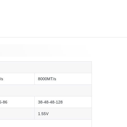
/s
8000MT/s
6-86
38-48-48-128
1.55V