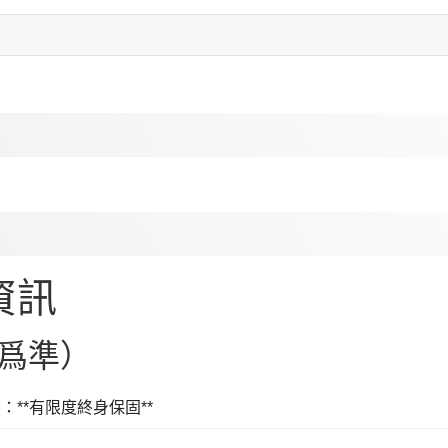
資訊
爲準）
碟：**有限度終身保固**