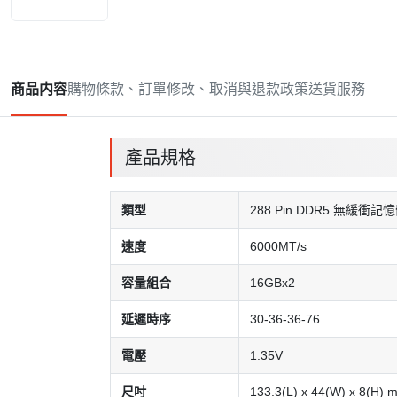
商品内容
購物條款、訂單修改、取消與退款政策
送貨服務
產品規格
類型
288 Pin DDR5 無緩衝記憶
速度
6000MT/s
容量組合
16GBx2
延遲時序
30-36-36-76
電壓
1.35V
尺吋
133.3(L) x 44(W) x 8(H) 