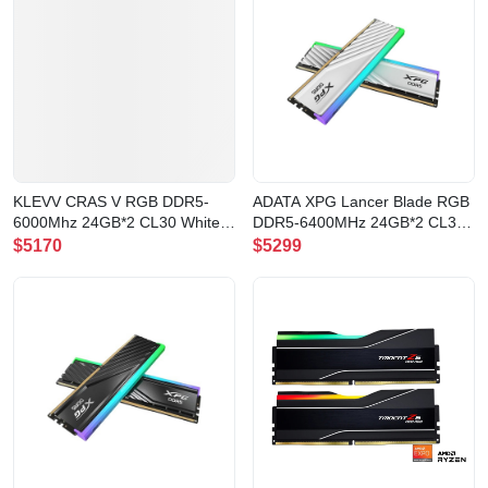
KLEVV CRAS V RGB DDR5-
ADATA XPG Lancer Blade RGB
6000Mhz 24GB*2 CL30 White
DDR5-6400MHz 24GB*2 CL32
記憶體(CV24X2-KD5KGUD80-
White 記憶體
$5170
$5299
60A300J)
(AX5U6400C3224G-
DTLABRWH)