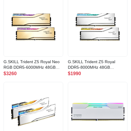
G.SKILL Trident Z5 Royal Neo
G.SKILL Trident Z5 Royal
RGB DDR5-6000MHz 48GB
DDR5-8000MHz 48GB
(24GB*2) CL28 GOLD(F5-
(24GB*2) CL40 SILVER(F5-
$3260
$1990
6000J2836F24GX2-TR5NG)
8000J4048E24GX2-TR5S)