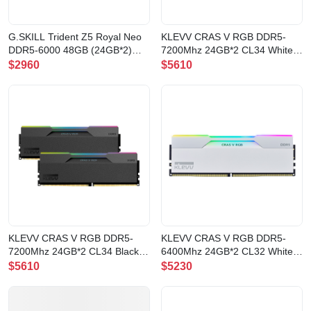
G.SKILL Trident Z5 Royal Neo
KLEVV CRAS V RGB DDR5-
DDR5-6000 48GB (24GB*2)
7200Mhz 24GB*2 CL34 White
CL28 Silver EXPO AMD(F5-
記憶體(CV24X2-KD5KGUD80-
$2960
$5610
6000J2836F24GX2-TR5NS)
72B340J)
KLEVV CRAS V RGB DDR5-
KLEVV CRAS V RGB DDR5-
7200Mhz 24GB*2 CL34 Black
6400Mhz 24GB*2 CL32 White
記憶體(CV24X2-KD5KGUD80-
記憶體(CV24X2-KD5KGUD80-
$5610
$5230
72B340G)
64A320J)