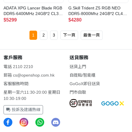
ADATA XPG Lancer Blade RGB
G.Skill Trident Z5 RGB NEO
DDR5-6400MHz 24GB*2 CL32
DDR5-8000Mhz 24GB*2 CL40
Black 記憶體
Black EXPO AMD(F5-
$5299
$4280
(AX5U6400C3224G-
8000J4048G24GX2-TZ5NR)
DTLABRBK)
1
2
3
下一頁
最後一頁
客戶服務
送貨服務
電話 2110 2210
送貨上門
郵箱
cs@openshop.com.hk
自提點/智能櫃
客服服務時間:
GoGoX即日送貨
星期一至六11:30-20:00 星期日
門市自取
10:30-19:00
投訴及建議熱線