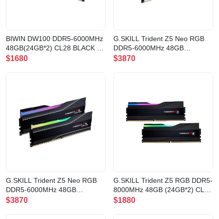
BIWIN DW100 DDR5-6000MHz
G.SKILL Trident Z5 Neo RGB
48GB(24GB*2) CL28 BLACK 記
DDR5-6000MHz 48GB
憶體(RM-BD5D48B)
(24GB*2) CL28 White(F5-
$1680
$3870
6000J2836F24GX2-TZ5NRW)
G.SKILL Trident Z5 Neo RGB
G.SKILL Trident Z5 RGB DDR5-
DDR5-6000MHz 48GB
8000MHz 48GB (24GB*2) CL40
(24GB*2) CL28 Black(F5-
Black(F5-8000J4048E24GX2-
$3870
$1880
6000J2836F24GX2-TZ5NR)
TZ5RK)