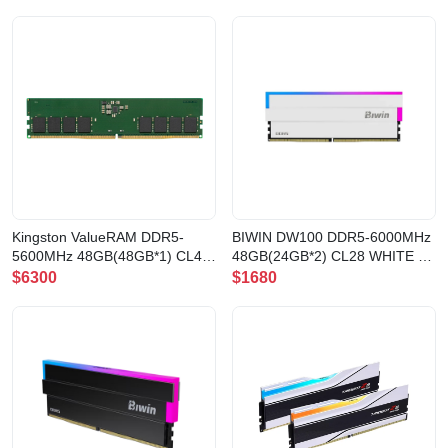
(CVR24X2-KD5KGUD80-
SODIMM 記憶體
62B320P)
(KVR56S46BD8-48)
Kingston ValueRAM DDR5-
BIWIN DW100 DDR5-6000MHz
5600MHz 48GB(48GB*1) CL46
48GB(24GB*2) CL28 WHITE 記
Non-ECC Clocked Unbuffered
憶體(RM-BD5D48W)
$6300
$1680
DIMM 記憶體(KVR56U46BD8-
48)