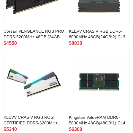
Corsair VENGEANCE RGB PRO
KLEVV CRAS V RGB DDR5-
DDR5-5200MHz 48GB (24GB
8000MHz 48GB(24GB*2) CL38
x2) CL38
曜石黑(KD5KGUD80-80D380G)
$4550
$8030
BLACK(CMH48GX5M2B5200C38)
KLEVV CRAS V RGB ROG
Kingston ValueRAM DDR5-
CERTIFIED DDR5-6200MHz
5600MHz 48GB(48GB*1) CL46
48GB(24GB*2) CL32 記憶體
Non-ECC Clocked Unbuffered
$5340
$6300