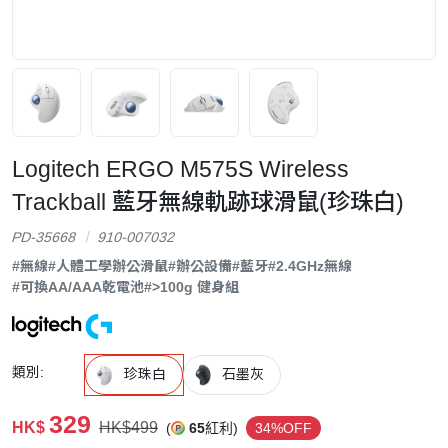
Logitech ERGO M575S Wireless
Trackball 藍牙無線軌跡球滑鼠(珍珠白)
PD-35668
910-007032
#無線
#人體工學辦公滑鼠
#辦公設備
#藍牙
#2.4GHz無線
#可換AA/AAA乾電池
#>100g 健身組
類別:
珍珠白
石墨灰
329
HK$
HK$499
(
65
紅利)
34%OFF