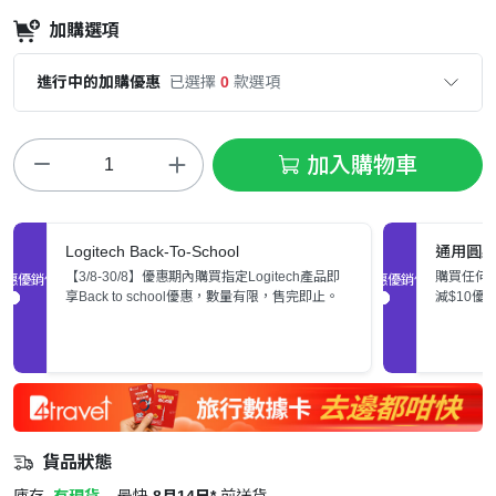
加購選項
進行中的加購優惠
已選擇
0
款選項
加入購物車
Logitech Back-To-School
通用圓
【3/8-30/8】優惠期內購買指定Logitech產品即
購買任何
促銷優惠
促銷優惠
享Back to school優惠，數量有限，售完即止。
減$10優
貨品狀態
庫存
有現貨
最快
8月14日*
前送貨