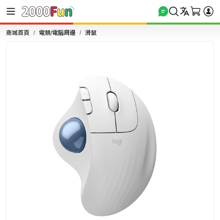
商城首頁
電競/電腦周邊
滑鼠