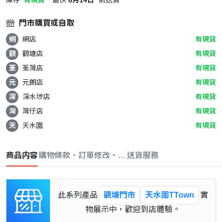
門市購買或自取
網
網店
有現貨
觀
觀塘店
有現貨
荃
荃灣店
有現貨
元
元朗店
有現貨
深
深水埗店
有現貨
灣
灣仔店
有現貨
天
天水圍
有現貨
商品内容
購物條款、訂單修改、取消與退款政策
送貨服務
此系列產品
觀塘門市
天水圍TTown
實
物展示中，歡迎到店體驗。