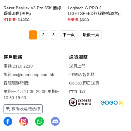
Razer Basilisk V3 Pro 35K 無線
Logitech G PRO 2
遊戲滑鼠(黑色)
LIGHTSPEED無線遊戲滑鼠(黑
色)
$1099
$699
$1250
$999
1
2
3
下一頁
最後一頁
客戶服務
送貨服務
電話 2110 2210
送貨上門
郵箱
cs@openshop.com.hk
自提點/智能櫃
客服服務時間:
GoGoX即日送貨
星期一至六11:30-20:00 星期日
門市自取
10:30-19:00
投訴及建議熱線