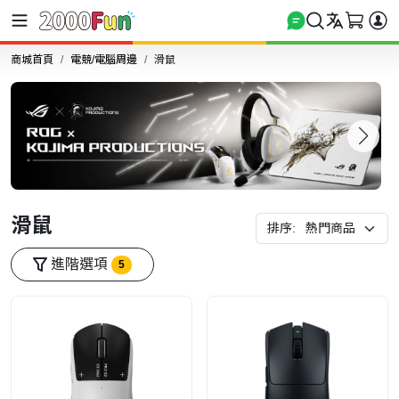
商城首頁
電競/電腦周邊
滑鼠
滑鼠
排序:
進階選項
5