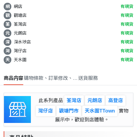
網
網店
有現貨
觀
觀塘店
有現貨
荃
荃灣店
有現貨
元
元朗店
有現貨
深
深水埗店
有現貨
灣
灣仔店
有現貨
天
天水圍
有現貨
商品内容
購物條款、訂單修改、取消與退款政策
送貨服務
此系列產品
荃灣店
元朗店
高登店
灣仔店
觀塘門市
天水圍TTown
實物
展示中，歡迎到店體驗。