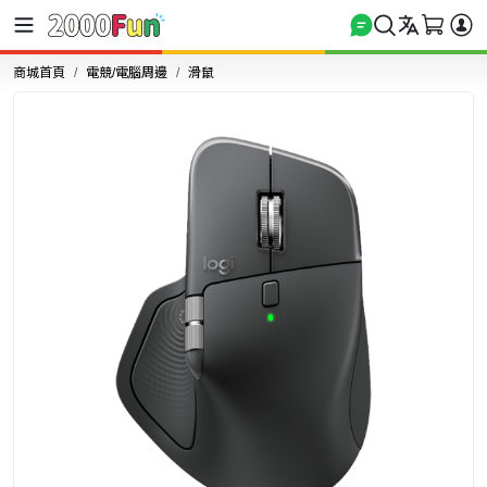
商城首頁
電競/電腦周邊
滑鼠