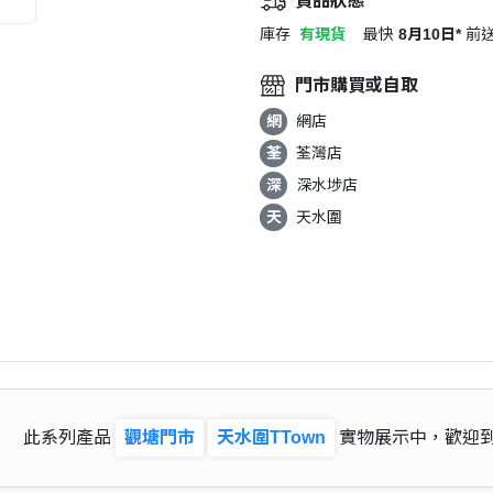
貨品狀態
庫存
有現貨
最快
8月10日*
前
門市購買或自取
網
網店
荃
荃灣店
深
深水埗店
天
天水圍
此系列產品
觀塘門市
天水圍TTown
實物展示中，歡迎