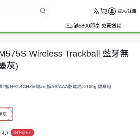
登入/註冊
滿$800即享 免費送貨
M575S Wireless Trackball 藍牙無
墨灰)
備
#藍牙
#2.4GHz無線
#可換AA/AAA乾電池
#>100g 健身組
墨灰
紅利)
34%OFF