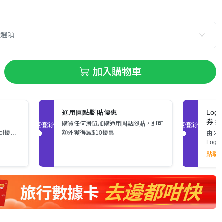
款選項
加入購物車
通用圓點腳貼優惠
Log
券 
購買任何滑鼠加購通用圓點腳貼，即可
促銷優惠
促銷優惠
ool優
額外獲得減$10優惠
由 20
Logi
定特
點擊
產品*滿
X 本
張。