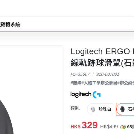
組砌機系統
Logitech ERGO 
線軌跡球滑鼠(石
PD-35607
910-007031
#無線
#人體工學辦公滑鼠
#辦公設
類別:
珍珠白
石
329
HK$
HK$499
(
65