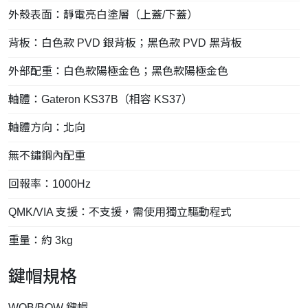
外殼表面：靜電亮白塗層（上蓋/下蓋）
背板：白色款 PVD 銀背板；黑色款 PVD 黑背板
外部配重：白色款陽極金色；黑色款陽極金色
軸體：Gateron KS37B（相容 KS37）
軸體方向：北向
無不鏽鋼內配重
回報率：1000Hz
QMK/VIA 支援：不支援，需使用獨立驅動程式
重量：約 3kg
鍵帽規格
WOB/BOW 鍵帽