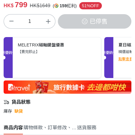
799
HK$
HK$1649
(
159
紅利)
51%OFF
已停售
MELETRIX磁軸鍵盤優惠
夏日磁
【賣完即止】
精選磁軸
促銷優惠
促銷優惠
點擊查看
貨品狀態
庫存
缺貨
商品内容
購物條款、訂單修改、取消與退款政策
送貨服務