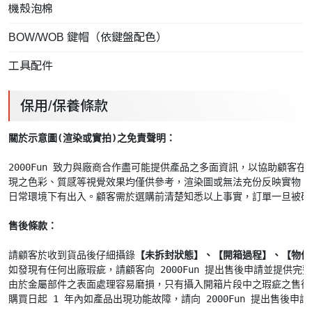
機殼泡棉
BOW/WOB 鍵帽（依鍵盤配色）
工具配件
保用/保養條款
關於示意圖(渲染或實拍)之免責聲明： 
2000Fun 致力與廠商合作盡可能提供產品之多面資訊，以協助顧客
現之色彩、質感等視覺效果均僅供參考，渲染圖或無法充份反映實物，
日常環境下有出入。顧客需於選購前清楚知悉以上事實，訂單一旦被確
售後條款：
請顧客於收到貨品後仔細攝錄
【未拆封狀態】、【開箱過程】、【物件
如發現有任何出廠瑕疵，請顧客向 2000Fun 提出售後申請並提供完整
由於金屬部件之表面處理容易磨損，只有攝入開箱片段中之瑕疵之售後申