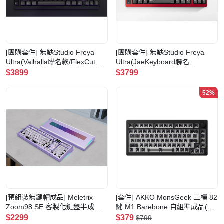
[團購套件] 無缺Studio Freya
[團購套件] 無缺Studio Freya
Ultra(Valhalla聯名款/FlexCut三
Ultra(JaeKeyboard聯名
模)
款/FlexCut三模)
$3899
$3799
52%
[預組裝無鍵帽成品] Meletrix
[套件] AKKO MonsGeek 三模 82
Zoom98 SE 客製化鍵盤半成品
鍵 M1 Barebone 自組準成品(黑
(薰衣草紫陽極外殼、炫彩PVD配
色)
$2299
$379
$799