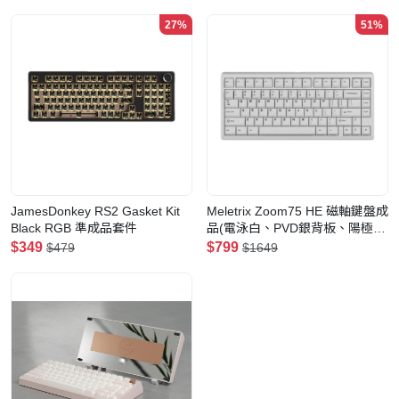
重-WS MORANDI SWITCH)
27%
51%
JamesDonkey RS2 Gasket Kit
Meletrix Zoom75 HE 磁軸鍵盤成
Black RGB 準成品套件
品(電泳白、PVD銀背板、陽極金
配重)
$349
$799
$479
$1649