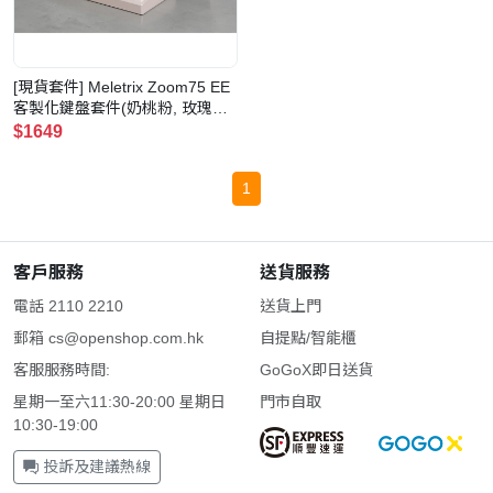
[現貨套件] Meletrix Zoom75 EE
客製化鍵盤套件(奶桃粉, 玫瑰金
配重旋鈕, PVD銀背板, 有開槽三
$1649
模PCB)
1
客戶服務
送貨服務
電話 2110 2210
送貨上門
郵箱
cs@openshop.com.hk
自提點/智能櫃
客服服務時間:
GoGoX即日送貨
星期一至六11:30-20:00 星期日
門市自取
10:30-19:00
投訴及建議熱線