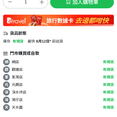
加入購物車
貨品狀態
庫存
有現貨
最快
8月12日*
前送貨
門市購買或自取
網
網店
有現貨
觀
觀塘店
有現貨
荃
荃灣店
有現貨
元
元朗店
有現貨
深
深水埗店
有現貨
灣
灣仔店
有現貨
天
天水圍
有現貨