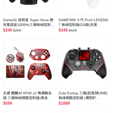
GameSir 超新星 Super Nova 連
GAME'NIR 七代 ProX-LEGEND
充電底座1000Hz三模無線控制器
7 無線控制器(DS版(支援
(星空藍)
amiibo)-聖劍白)
$249
$348
$269
$428
北通 鯤鵬40 KP40 v2 鳴潮聯名
Zuiki Evotop 三模(超寬頻UWB)
版 三模無線遊戲控制器(佛洛洛
無線遊戲控制器 (適用於
紅-禮盒版)
Nintendo Switch 2)(黑色)
$599
$1899