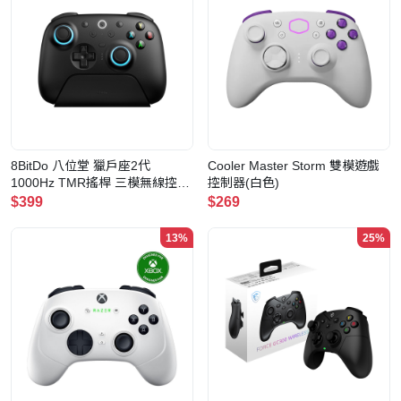
8BitDo 八位堂 獵戶座2代
Cooler Master Storm 雙模遊戲
1000Hz TMR搖桿 三模無線控制
控制器(白色)
器(黑色)
$399
$269
13%
25%