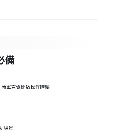
戲必備
，簡單直覺開啟操作體驗
動場景