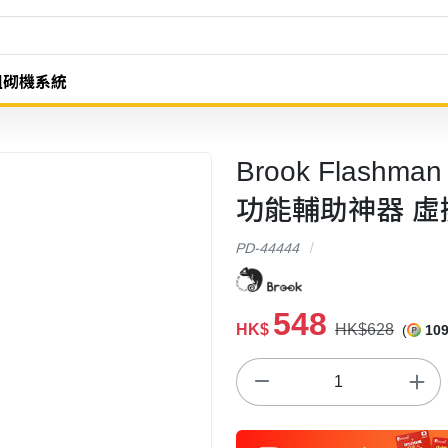
組砌機系統
Brook Flash
功能輔助神器 虛
PD-44444
548
HK$
HK$628
(
10