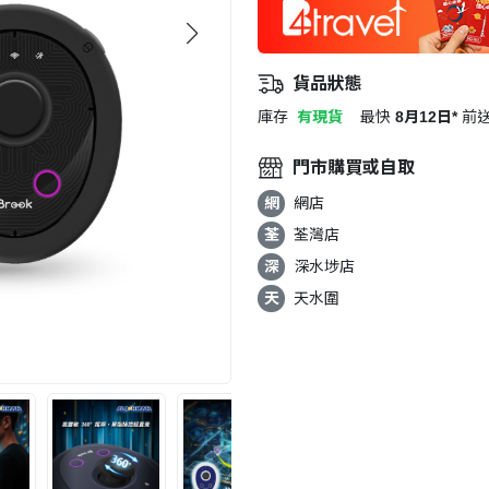
貨品狀態
庫存
有現貨
最快
8月12日*
前
門市購買或自取
網
網店
荃
荃灣店
深
深水埗店
天
天水圍