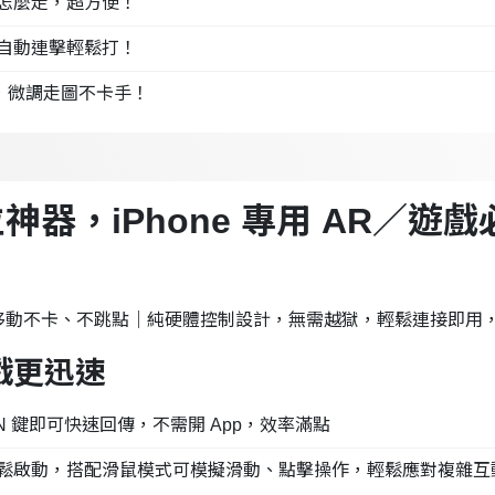
怎麼走，超方便！
自動連擊輕鬆打！
，微調走圖不卡手！
定位神器，iPhone 專用 AR／遊
控，移動不卡、不跳點｜純硬體控制設計，無需越獄，輕鬆連接即用
戲更迅速
N 鍵即可快速回傳，不需開 App，效率滿點
鬆啟動，搭配滑鼠模式可模擬滑動、點擊操作，輕鬆應對複雜互