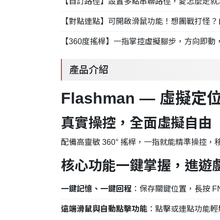
【自訂路徑】設置多點串聯路徑，愛怎麼走就
【對點連點】可開啟滑鼠功能！想團戰打怪？
【360度搖桿】一指掌控虛擬腳步，方向即動
產品介紹
Flashman — 虛擬
真實操控，全面虛擬自由
配備高靈敏 360° 搖桿，一指就能精準操
核心功能一鍵掌握，進遊
一鍵記憶、一鍵回程
：保存關鍵位置，長按 F
遠端滑鼠與自動點擊功能
：點擊或連點功能輕