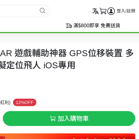
登入/註冊
滿$800即享 免費送貨
man AR 遊戲輔助神器 GPS位移裝置 多
擬定位飛人 iOS專用
9
紅利)
12%OFF
加入購物車