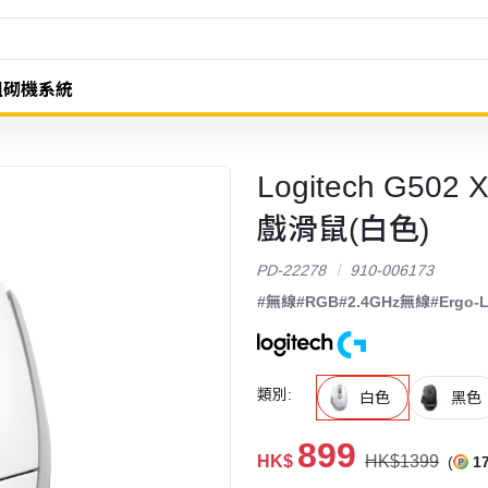
組砌機系統
Logitech G502
戲滑鼠(白色)
PD-22278
910-006173
#無線
#RGB
#2.4GHz無線
#Ergo
類別:
白色
黑色
899
HK$
HK$1399
(
1