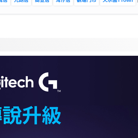
灣店
元朗店
高登店
灣仔店
觀塘門市
天水圍TTown