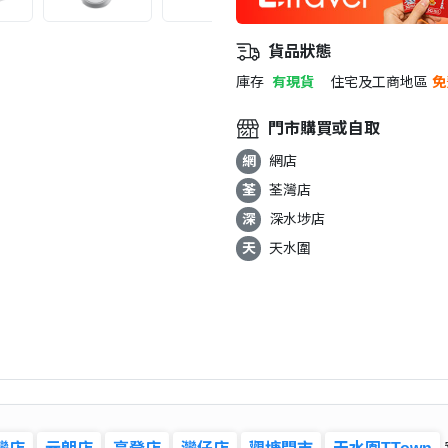
貨品狀態
庫存
有現貨
住宅及工商地區
免
門市購買或自取
網
網店
荃
荃灣店
深
深水埗店
天
天水圍