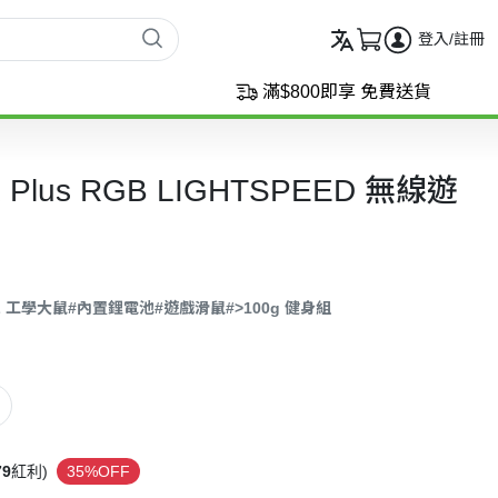
登入/註冊
滿$800即享 免費送貨
 X Plus RGB LIGHTSPEED 無線遊
-L 工學大鼠
#內置鋰電池
#遊戲滑鼠
#>100g 健身組
79
紅利)
35%OFF