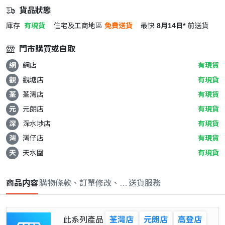
貨品狀態
庫存
有現貨
住宅及工商地區
免費送貨
最快
8月14日*
前送貨
門市購買或自取
網
網店
有現貨
觀
觀塘店
有現貨
荃
荃灣店
有現貨
元
元朗店
有現貨
深
深水埗店
有現貨
灣
灣仔店
有現貨
天
天水圍
有現貨
商品内容
購物條款、訂單修改、取消與退款政策
送貨服務
此系列產品
荃灣店
元朗店
高登店