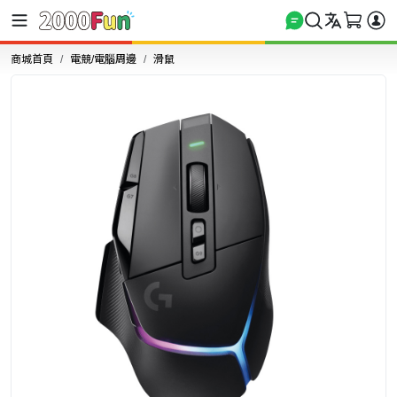
商城首頁
電競/電腦周邊
滑鼠