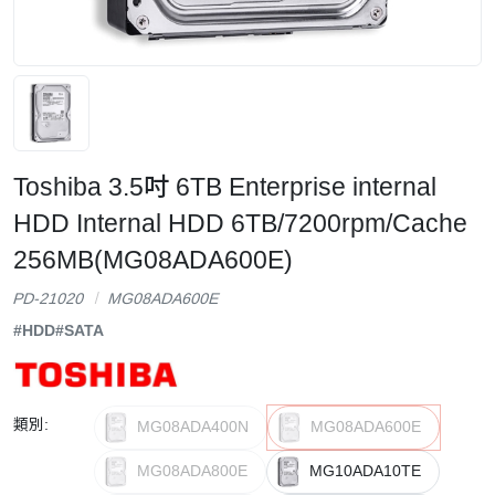
Toshiba 3.5吋 6TB Enterprise internal
HDD Internal HDD 6TB/7200rpm/Cache
256MB(MG08ADA600E)
PD-21020
MG08ADA600E
#HDD
#SATA
類別:
MG08ADA400N
MG08ADA600E
MG08ADA800E
MG10ADA10TE