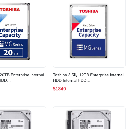
20TB Enterprise internal
Toshiba 3.5吋 12TB Enterprise internal
 HDD
HDD Internal HDD
m/Cache
12TB/7200rpm/Cache
$1840
ACA20TE)
256MB(MG09ACA12TE)