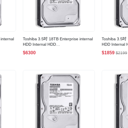
internal
Toshiba 3.5吋 18TB Enterprise internal
Toshiba 3.5吋 
HDD Internal HDD
HDD Internal
18TB/7200rpm/Cache
14TB/7200rp
$6300
$1859
$2199
256MB(MG09ACA18TE)
256MB(MG07