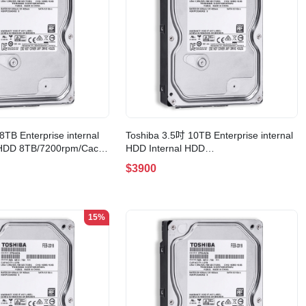
8TB Enterprise internal
Toshiba 3.5吋 10TB Enterprise internal
 HDD 8TB/7200rpm/Cache
HDD Internal HDD
ADA800E)
10TB/7200rpm/Cache
$3900
256MB(MG10ADA10TE)
15%