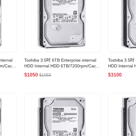
nternal
Toshiba 3.5吋 6TB Enterprise internal
Toshiba 3.5吋 
pm/Cache
HDD Internal HDD 6TB/7200rpm/Cache
HDD Internal
256MB(MG08ADA600E)
256MB(MG08
$1050
$3100
$1055