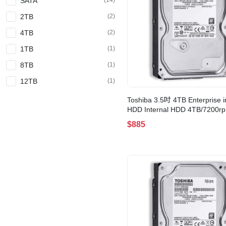
SATA
2TB
(2)
4TB
(2)
1TB
(1)
8TB
(1)
12TB
(1)
Toshiba 3.5吋 4TB Enterprise i
HDD Internal HDD 4TB/7200r
256MB(MG08ADA400N)
$885