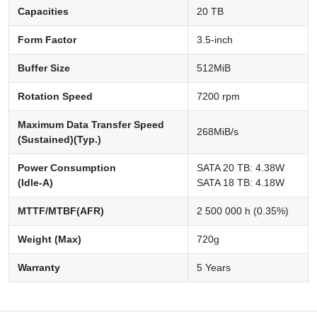
Capacities
20 TB
Form Factor
3.5-inch
Buffer Size
512MiB
Rotation Speed
7200 rpm
Maximum Data Transfer Speed
268MiB/s
(Sustained)(Typ.)
Power Consumption
SATA 20 TB: 4.38W
(Idle-A)
SATA 18 TB: 4.18W
MTTF/MTBF(AFR)
2 500 000 h (0.35%)
Weight (Max)
720g
Warranty
5 Years