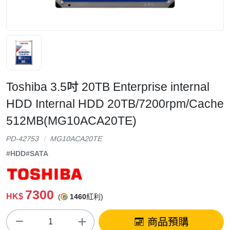
Toshiba 3.5吋 20TB Enterprise internal
HDD Internal HDD 20TB/7200rpm/Cache
512MB(MG10ACA20TE)
PD-42753
MG10ACA20TE
#HDD
#SATA
7300
HK$
(
1460
紅利)
商品預購