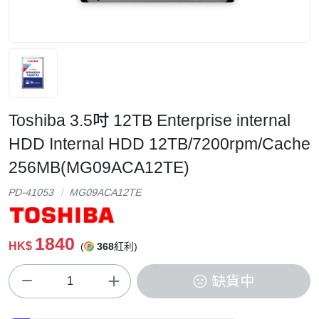
Toshiba 3.5吋 12TB Enterprise internal
HDD Internal HDD 12TB/7200rpm/Cache
256MB(MG09ACA12TE)
PD-41053
MG09ACA12TE
1840
HK$
(
368
紅利)
缺貨中