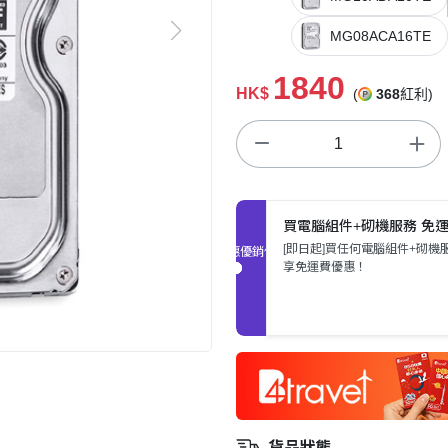
MG08ACA16TE
1840
HK$
(
368
紅利)
買電腦組件+砌機服務 免
[即日起]買任何電腦組件+砌機
促銷優惠
享免運費優惠！
貨品狀態