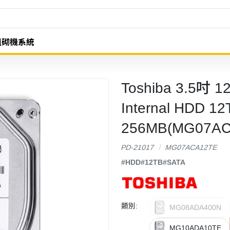
組砌機系統
Toshiba 3.5吋 12
Internal HDD 1
256MB(MG07AC
PD-21017
MG07ACA12TE
#HDD
#12TB
#SATA
類別:
MG08ADA400N
MG10ADA10TE