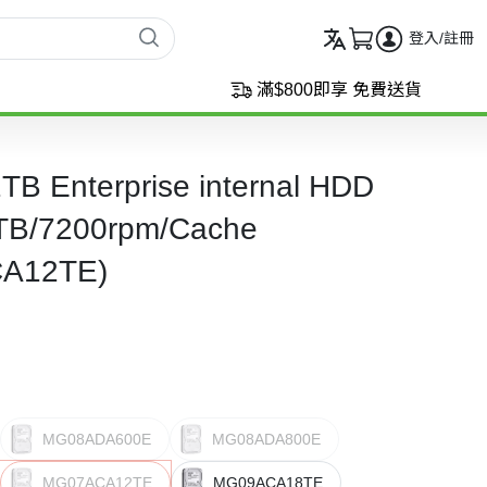
登入/註冊
滿$800即享 免費送貨
TB Enterprise internal HDD
2TB/7200rpm/Cache
A12TE)
MG08ADA600E
MG08ADA800E
MG07ACA12TE
MG09ACA18TE