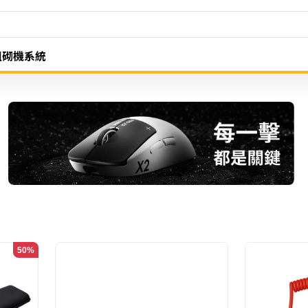
組砌機系統
50%