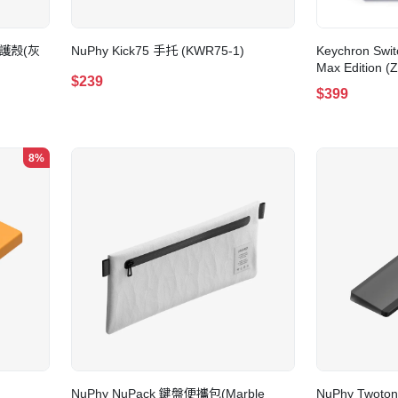
 保護殼(灰
NuPhy Kick75 手托 (KWR75-1)
Keychron Swi
Max Edition (
$239
$399
8%
NuPhy NuPack 鍵盤便攜包(Marble
NuPhy Twoto