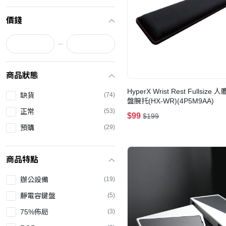
價錢
商品狀態
HyperX Wrist Rest Fullsiz
缺貨
(74)
盤腕托(HX-WR)(4P5M9AA)
正常
(53)
$99
$199
預購
(29)
商品特點
辦公設備
(19)
靜電容鍵盤
(5)
75%佈局
(3)