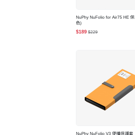
NuPhy NuFolio for Air75 HE
色)
$189
$229
NuPhy NuFolio V3 便攜保護套