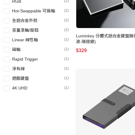
RGB
(2)
Hot-Swappable 可換軸
(2)
全鋁合金外殼
(2)
音量滾輪/旋鈕
(2)
Luminkey 分體式鋁合金鍵盤腕
Linear 線性軸
(1)
波-陽極銀)
磁軸
(1)
$329
Rapid Trigger
(1)
淨有線
(1)
遊戲鍵盤
(1)
4K UHD
(1)