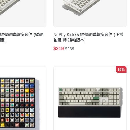
k75 鍵盤軸體轉換套件 (矮軸
NuPhy Kick75 鍵盤軸體轉換套件 (正常
體)
軸體 轉 矮軸版本)
$219
$239
16%