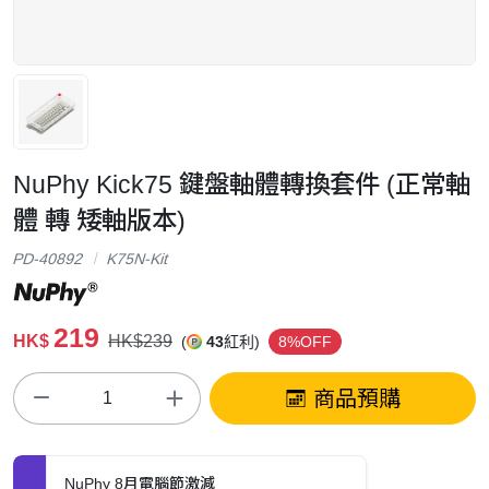
NuPhy Kick75 鍵盤軸體轉換套件 (正常軸
體 轉 矮軸版本)
PD-40892
K75N-Kit
219
HK$
HK$239
(
43
紅利)
8%OFF
商品預購
NuPhy 8月電腦節激減