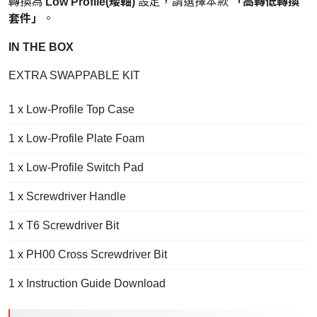
轉換為
Low Profile(矮軸)
設定，請選擇本款
「高轉低轉換
套件」
。
IN THE BOX
EXTRA SWAPPABLE KIT
1 x Low-Profile Top Case
1 x Low-Profile Plate Foam
1 x Low-Profile Switch Pad
1 x Screwdriver Handle
1 x T6 Screwdriver Bit
1 x PH00 Cross Screwdriver Bit
1 x Instruction Guide
Download