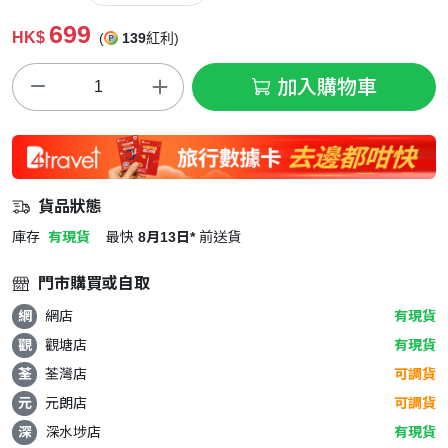
699
HK$
(
139
紅利)
加入購物車
貨品狀態
庫存
有現貨
最快
8月13日*
前送貨
門市購買或自取
網
網店
有現貨
觀
觀塘店
有現貨
荃
荃灣店
可調貨
元
元朗店
可調貨
深
深水埗店
有現貨