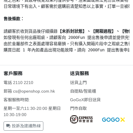
現之色彩、質感等視覺效果均僅供參考，渲染圖或無法充份反映實物，
日常環境下有出入。顧客需於選購前清楚知悉以上事實，訂單一旦被確
售後條款：
請顧客於收到貨品後仔細攝錄
【未拆封狀態】、【開箱過程】、【物件
如發現有任何出廠瑕疵，請顧客向 2000Fun 提出售後申請並提供完整
由於金屬部件之表面處理容易磨損，只有攝入開箱片段中之瑕疵之售後申
客戶服務
送貨服務
電話 2110 2210
送貨上門
郵箱
cs@openshop.com.hk
自提點/智能櫃
客服服務時間:
GoGoX即日送貨
星期一至六11:30-20:00 星期日
門市自取
10:30-19:00
投訴及建議熱線