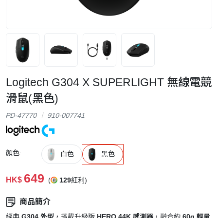
Logitech G304 X SUPERLIGHT 無線電競
滑鼠(黑色)
PD-47770
910-007741
顏色:
白色
黑色
649
HK$
(
129
紅利)
商品簡介
經典
G304 外型
，搭載升級版
HERO 44K 感測器
，融合約
60g 輕量