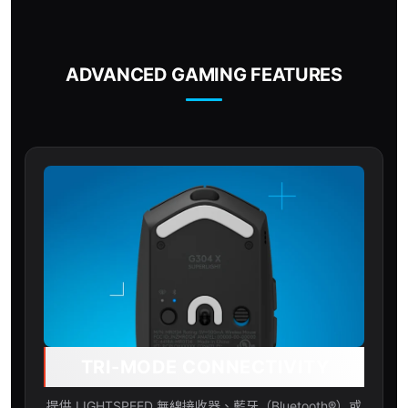
ADVANCED GAMING FEATURES
TRI-MODE CONNECTIVITY
提供 LIGHTSPEED 無線接收器、藍牙（Bluetooth®）或