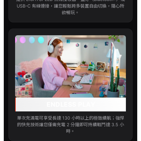
USB-C 有線連接，讓您輕鬆跨多裝置自由切換，隨心所
欲暢玩。
ENDLESS PLAY
單次充滿電可享受長達 130 小時以上的極致續航；強悍
的快充技術讓您僅需充電 2 分鐘即可持續戰鬥達 3.5 小
時。