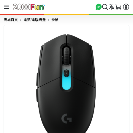
商城首頁
電競/電腦周邊
滑鼠