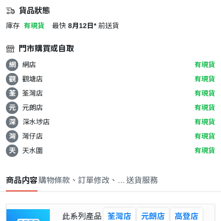
貨品狀態
庫存
有現貨
最快
8月12日*
前送貨
門市購買或自取
網
網店
有現貨
觀
觀塘店
有現貨
荃
荃灣店
有現貨
元
元朗店
有現貨
深
深水埗店
有現貨
灣
灣仔店
有現貨
天
天水圍
有現貨
商品内容
購物條款、訂單修改、取消與退款政策
送貨服務
此系列產品
荃灣店
元朗店
高登店