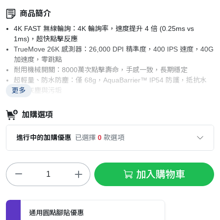
商品簡介
4K FAST 無線輪詢：4K 輪詢率，速度提升 4 倍 (0.25ms vs
1ms)，超快點擊反應
TrueMove 26K 感測器：26,000 DPI 精準度，400 IPS 速度，40G
加速度，零跳點
耐用機械開關：8000萬次點擊壽命，手感一致，長期穩定
超輕量、防水防塵：僅 68g，AquaBarrier™ IP54 防護，抵抗水
更多
濺、灰塵與污垢
Quantum 4K Wireless：支援 2.4GHz 低延遲遊戲無線與
Bluetooth 5.0，輕鬆跨裝置連線
加購選項
進行中的加購優惠
已選擇
0
款選項
加入購物車
通用圓點腳貼優惠