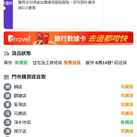
購買任何滑鼠加購通用圓點腳貼，即可額外獲得
促銷優惠
減$10優惠
貨品狀態
庫存
有現貨
住宅及工商地區
免費送貨
最快
8月14日*
前送貨
門市購買或自取
網
網店
可調貨
觀
觀塘店
可調貨
荃
荃灣店
可調貨
元
元朗店
可調貨
深
深水埗店
有現貨
灣
灣仔店
可調貨