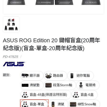
ASUS ROG Edition 20 鍵帽盲盒(20周年
紀念版)(盲盒-單盒-20周年紀念版)
PD-47625
類別:
顯示器
路由器
迷你電腦
滑鼠墊
段落Storm軸
電競椅
盲盒-48盒(保證出特別版)
盲盒-6盒
盲盒-單盒
滑鼠
線性Snow軸