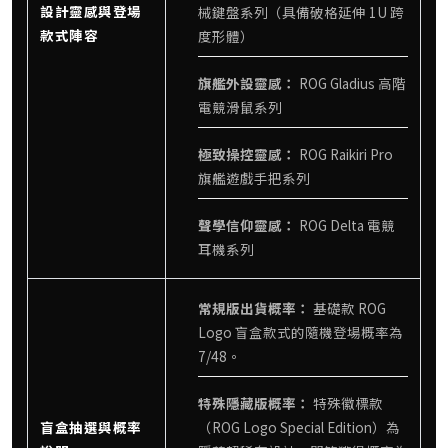
設計靈感與登場
械鍵盤系列（具備破格延伸 1U 跨
款式陣容
度形體）
旗艦外設靈感：
ROG Gladius 高階
電競滑鼠系列
極致操控靈感：
ROG Raikiri Pro
旗艦遊戲手把系列
聲學信仰靈感：
ROG Delta 電競
耳機系列
常規版出貨概率：
基礎款 ROG
Logo 盲盒款式的隨機登場概率為
7/48。
特殊隱藏版概率：
特殊徽標款
盲盒抽選與概率
（ROG Logo Special Edition）為