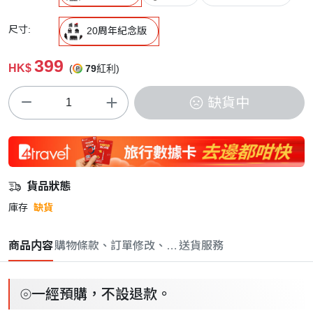
尺寸:
20周年紀念版
399
HK$
(
79
紅利)
缺貨中
貨品狀態
庫存
缺貨
商品内容
購物條款、訂單修改、取消與退款政策
送貨服務
⦾一經預購，不設退款。