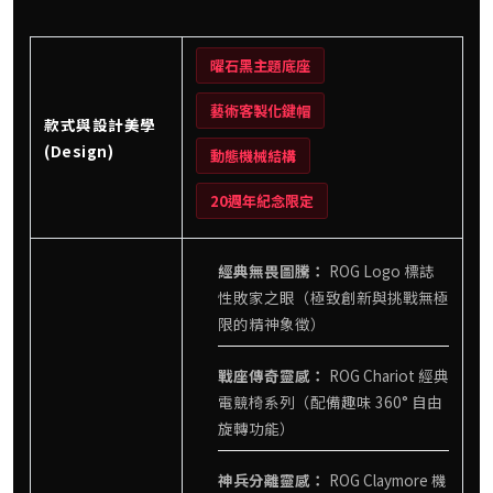
曜石黑主題底座
藝術客製化鍵帽
款式與設計美學
(Design)
動態機械結構
20週年紀念限定
經典無畏圖騰：
ROG Logo 標誌
性敗家之眼（極致創新與挑戰無極
限的精神象徵）
戰座傳奇靈感：
ROG Chariot 經典
電競椅系列（配備趣味 360° 自由
旋轉功能）
神兵分離靈感：
ROG Claymore 機