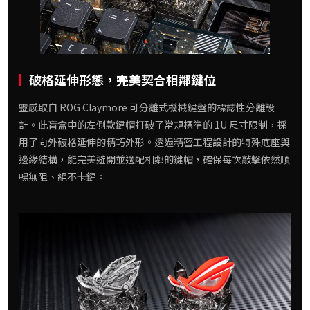
破格延伸形態，完美契合相鄰鍵位
靈感取自 ROG Claymore 可分離式機械鍵盤的標誌性分離設
計。此盲盒中的左側款鍵帽打破了常規標準的 1U 尺寸限制，採
用了向外破格延伸的精巧外形。透過精密工程設計的特殊底座與
邊緣結構，能完美避開並適配相鄰的鍵帽，確保每次敲擊依然順
暢無阻、絕不卡鍵。