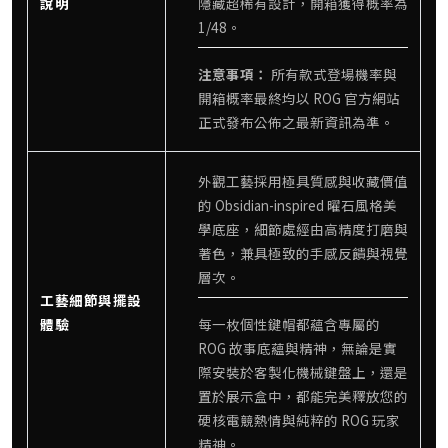
說明
隱藏超稀有設計，開箱獲得概率為
1/48。
注意事項：
所有款式登場機率與
開箱概率最終均以 ROG 官方網站
正式發布公佈之最新資訊為準。
外觀工藝採用極具質感與收藏價值
的 Obsidian-inspired 曜石風格美
學底座，細節處經由高精度打磨與
著色，兼具極致的手感反饋與視覺
層次。
工藝細節與擺設
體驗
每一枚個性鍵帽都蘊含專屬的
ROG 故事底蘊與精神，無論是實
際安裝於客製化機械鍵盤上，還是
置於展示盒中，都能完美釋放您的
硬核電競熱情與純粹的 ROG 玩家
精神。