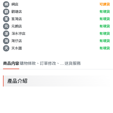
網
網店
可調貨
觀
觀塘店
有現貨
荃
荃灣店
有現貨
元
元朗店
有現貨
深
深水埗店
有現貨
灣
灣仔店
有現貨
天
天水圍
有現貨
商品内容
購物條款、訂單修改、取消與退款政策
送貨服務
產品介紹