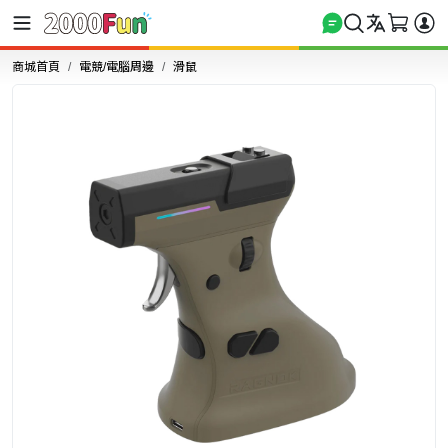
商城首頁
電競/電腦周邊
滑鼠