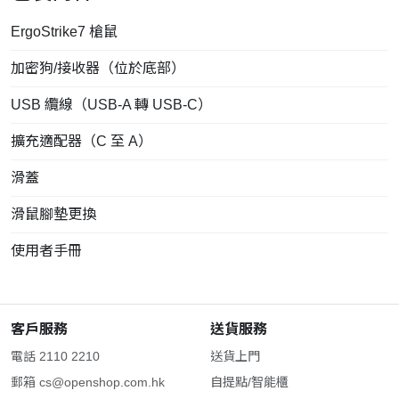
ErgoStrike7 槍鼠
加密狗/接收器（位於底部）
USB 纜線（USB-A 轉 USB-C）
擴充適配器（C 至 A）
滑蓋
滑鼠腳墊更換
使用者手冊
客戶服務
送貨服務
電話 2110 2210
送貨上門
郵箱
cs@openshop.com.hk
自提點/智能櫃