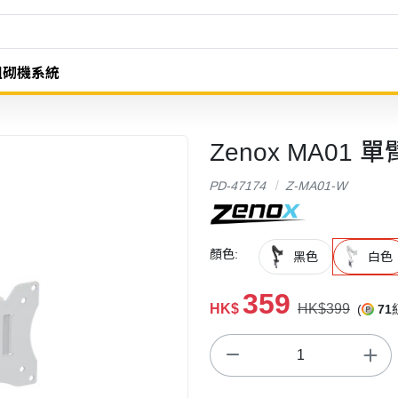
組砌機系統
Zenox MA01
PD-47174
Z-MA01-W
顏色:
黑色
白色
359
HK$
HK$399
(
71