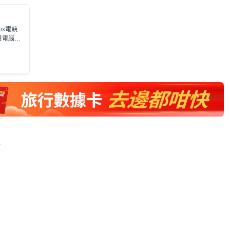
ox電競
月電腦節
貨