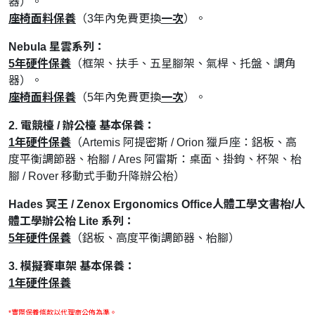
器）。
座椅面料保養
（3年內免費更換
一次
）。
Nebula 星雲系列：
5年硬
件保養
（框架、扶手、五星腳架、氣桿、托盤、調角
器）。
座椅面料保養
（5年內免費更換
一次
）。
2. 電競檯 / 辦公檯 基本保養：
1年硬件保養
（Artemis 阿提密斯 / Orion 獵戶座：鋁板、高
度平衡調節器、枱腳 / Ares 阿雷斯：桌面、掛鉤、杯架、枱
腳 / Rover 移動式手動升降辦公枱）
Hades 冥王 / Zenox Ergonomics Office人體工學文書枱/人
體工學辦公枱 Lite 系列：
5年硬件保養
（鋁板、高度平衡調節器、枱腳）
3. 模擬賽車架 基本保養：
1年硬件保養
*實際保養條款以代理商公佈為準。