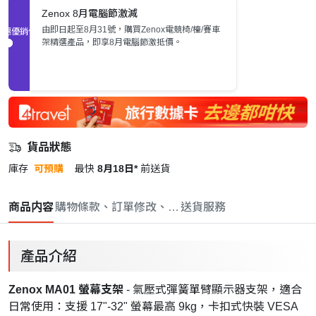
Zenox 8月電腦節激減
由即日起至8月31號，購買Zenox電競椅/檯/賽車
促銷優惠
架精選產品，即享8月電腦節激抵價。
貨品狀態
庫存
可預購
最快
8月18日*
前送貨
商品内容
購物條款、訂單修改、取消與退款政策
送貨服務
產品介紹
Zenox MA01 螢幕支架
- 氣壓式彈簧單臂顯示器支架，適合
日常使用：支援 17"-32" 螢幕最高 9kg，卡扣式快裝 VESA