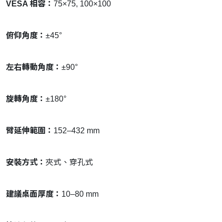
VESA 相容：
75×75, 100×100
俯仰角度：
±45°
左右轉動角度：
±90°
旋轉角度：
±180°
臂延伸範圍：
152–432 mm
安裝方式：
夾式、穿孔式
建議桌面厚度：
10–80 mm