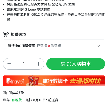
採用高強度實心壓克力材質
搭配啞光 UV 塗層
雷射雕刻的 G Logo 標誌輪廓
完美捕捉並折射 G512 X 光線的導光條，
營造出極致華麗的燈光效
果
加購選項
進行中的加購優惠
已選擇
0
款選項
加入購物車
貨品狀態
庫存
有現貨
最快
8月10日*
前送貨