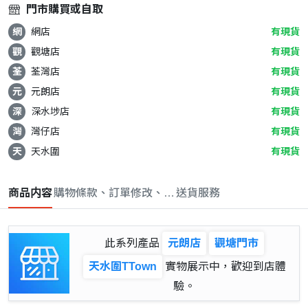
門市購買或自取
網
網店
有現貨
觀
觀塘店
有現貨
荃
荃灣店
有現貨
元
元朗店
有現貨
深
深水埗店
有現貨
灣
灣仔店
有現貨
天
天水圍
有現貨
商品内容
購物條款、訂單修改、取消與退款政策
送貨服務
此系列產品
元朗店
觀塘門市
天水圍TTown
實物展示中，歡迎到店體
驗。