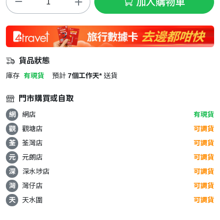
加入購物車
貨品狀態
庫存
有現貨
預計
7個工作天*
送貨
門市購買或自取
網
網店
有現貨
觀
觀塘店
可調貨
荃
荃灣店
可調貨
元
元朗店
可調貨
深
深水埗店
可調貨
灣
灣仔店
可調貨
天
天水圍
可調貨