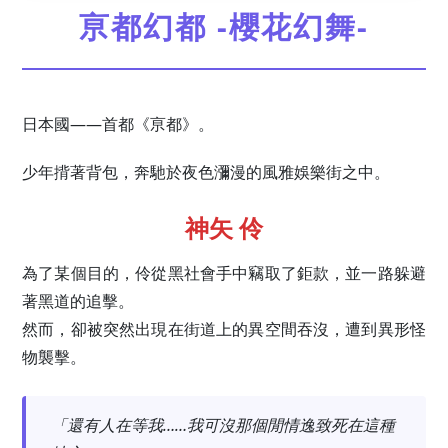
亰都幻都 -櫻花幻舞-
日本國——首都《亰都》。
少年揹著背包，奔馳於夜色瀰漫的風雅娛樂街之中。
神矢 伶
為了某個目的，伶從黑社會手中竊取了鉅款，並一路躲避
著黑道的追擊。
然而，卻被突然出現在街道上的異空間吞沒，遭到異形怪
物襲擊。
「還有人在等我……我可沒那個閒情逸致死在這種