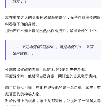
地方！！」
就在重要之人的身影掠過腦海的瞬間，光芒伴隨著伶的慘
叫吞沒了他的身體。
那光芒在不知不覺間已然化作兩把刀，緊握於伶的手中。
「……不知為何但我能明白。這是為何而生，又該
如何揮舞。」
伶施展出覺醒的力量，脫離困境後隨即失去意識。
再度醒來時，他發現自己身處一間陌生的古風宅邸房內。
由年幼侍女引導，在那裡迎接他的是一名自稱「家主」並
戴著面具的神秘人物。
對於伶身上的現象，家主竟都知曉，並提出了一個耐人尋