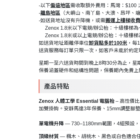
-以下
偏遠地區
需收取額外費用：馬灣：$100；
-
離島地區
（大嶼山、南丫島、大澳、昂坪、
-如送貨地址沒有升降機，或需
搬運上樓梯收
Zenox 1.8米以下電競/辦公枱：十級樓梯為
Zenox 1.8米或以上電競/辦公枱：十級樓
如送貨地址距離停車位
卸貨點多於100米
，每1
送貨服務每訂單只限一次，如客戶未能於約定
星期一至六送貨時間到晚上8時30分為止，
保養涵蓋硬件和結構性問題，保養期內免費上
產品特點
Zenox 人體工學 Essential 電腦枱
– 高性價比
加雙掛鉤。安靜馬達3年保養、15mm調整腳
單電機升降
— 730–1180mm範圍，4組預
頂級材質
— 楓木、胡桃木、黑色或白色適合