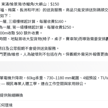
東涌/愉景灣/赤鱲角/大嶼山：$150
塘福、梅窩、長洲和坪洲）的送貨服務，商品只能安排送到碼頭
費
如下：
一層, 三級樓梯起計算，每層收費$160。
梯為一層, 第一級樓梯起計算，每層收費$250。
00m收取 $60 額外收費。
時間、地點簽收大型貨物(椅子，桌子，賽車架)而導致需要安排
星期日及公眾假期不會提供送貨服務。
門更換/維修，人為破壞則不包括在內。保養期外需另外報價更
單電機升降款，60kg承重、730–1180 mm範圍、4組預設，TU
墊 — 親民專業人體工學，適合工作空間與家用辦公。
設，提供無縫轉換
任何環境