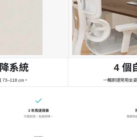
降系統
4 
3–118 cm。
一觸即達常用坐