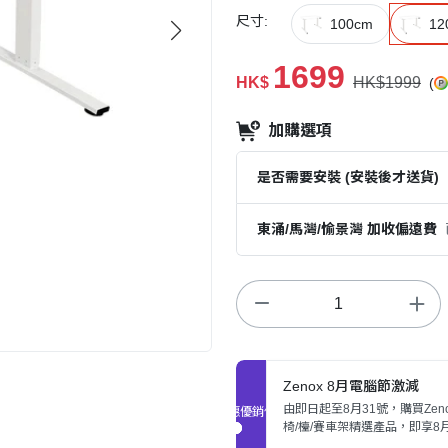
尺寸:
100cm
12
1699
HK$
HK$1999
(
加購選項
是否需要安裝 (安裝後才送貨)
東涌/馬灣/愉景灣 加收偏遠費
Zenox 8月電腦節激減
由即日起至8月31號，購買Zen
促銷優惠
椅/檯/賽車架精選產品，即享8
激抵價。