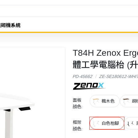
組砌機系統
T84H Zenox Ergo
體工學電腦枱 (升降
PD-45662
ZE-SE180612-WHI
面板
楓木色
胡
顔色:
框架
白色枱腳
顔色: