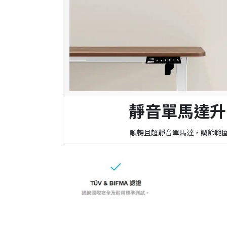
靜音單馬達升
順暢且超靜音單馬達，調節範圍 7