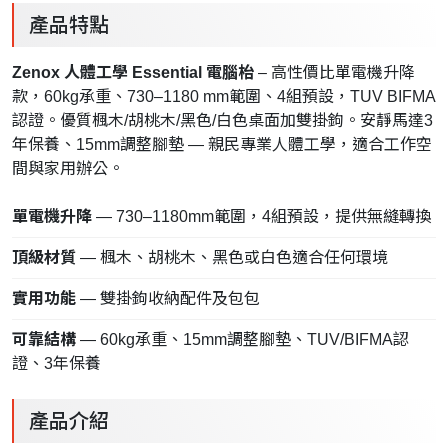
產品特點
Zenox 人體工學 Essential 電腦枱
– 高性價比單電機升降
款，60kg承重、730–1180 mm範圍、4組預設，TUV BIFMA
認證。優質楓木/胡桃木/黑色/白色桌面加雙掛鉤。安靜馬達3
年保養、15mm調整腳墊 — 親民專業人體工學，適合工作空
間與家用辦公。
單電機升降
— 730–1180mm範圍，4組預設，提供無縫轉換
頂級材質
— 楓木、胡桃木、黑色或白色適合任何環境
實用功能
— 雙掛鉤收納配件及包包
可靠結構
— 60kg承重、15mm調整腳墊、TUV/BIFMA認
證、3年保養
產品介紹