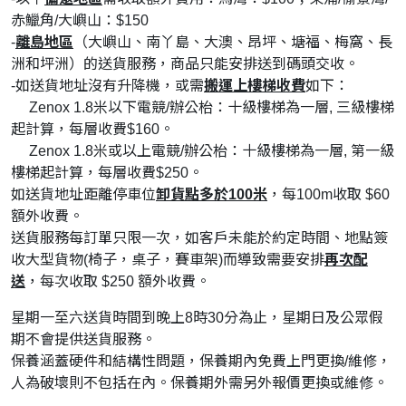
赤鱲角/大嶼山：$150
-
離島地區
（大嶼山、南丫島、大澳、昂坪、塘福、梅窩、長
洲和坪洲）的送貨服務，商品只能安排送到碼頭交收。
-如送貨地址沒有升降機，或需
搬運上樓梯收費
如下：
Zenox 1.8米以下電競/辦公枱：十級樓梯為一層, 三級樓梯
起計算，每層收費$160。
Zenox 1.8米或以上電競/辦公枱：十級樓梯為一層, 第一級
樓梯起計算，每層收費$250。
如送貨地址距離停車位
卸貨點多於100米
，每100m收取 $60
額外收費。
送貨服務每訂單只限一次，如客戶未能於約定時間、地點簽
收大型貨物(椅子，桌子，賽車架)而導致需要安排
再次配
送
，每次收取 $250 額外收費。
星期一至六送貨時間到晚上8時30分為止，星期日及公眾假
期不會提供送貨服務。
保養涵蓋硬件和結構性問題，保養期內免費上門更換/維修，
人為破壞則不包括在內。保養期外需另外報價更換或維修。