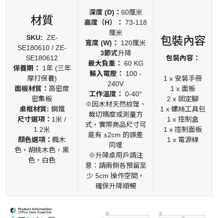
深度 (D)：
60厘米
材質
高度（H）：
73-118
厘米
SKU:
ZE-
包裝內容
寬度 (W)：
120厘米
SE180610 / ZE-
3節式
升降
SE180612
包裝內容：
最大負重：
60 KG
保養期：
1年 (三年
輸入電壓：
100 -
摩打保養)
1 x 安裝手冊
240V
面板材質：
高密度
1 x 面板
工作溫度：
0-40°
密集板
2 x 固定腳
※因木材天然紋理、
桌框材質:
鋼鐵
1 x 螺絲工具包
裁切精度或測量方
尺寸選項：
1米 /
1 x 控制盒
式，實際商品尺寸可
1.2米
1 x 控制面板
能有 ±2cm 的誤差
顏色選項：
楓木
1 x 電源線
同埋
色，胡桃木色，黑
※升降桌用戶請注
色，白色
意：請兩側各預留至
少 5cm 操作空間，
確保升降順暢