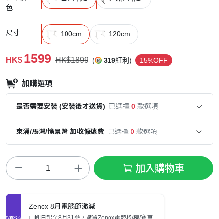
色:
尺寸:
100cm
120cm
1599
HK$
HK$1899
(
319
紅利)
15%OFF
加購選項
是否需要安裝 (安裝後才送貨)
已選擇
0
款選項
東涌/馬灣/愉景灣 加收偏遠費
已選擇
0
款選項
加入購物車
Zenox 8月電腦節激減
由即日起至8月31號，購買Zenox電競椅/檯/賽車
促銷優惠