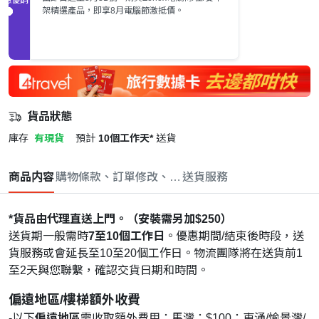
架精選產品，即享8月電腦節激抵價。
貨品狀態
庫存
有現貨
預計
10個工作天*
送貨
商品内容
購物條款、訂單修改、取消與退款政策
送貨服務
*貨品由代理直送上門。（安裝需另加$250）
送貨期一般需時
7至10個工作日
。優惠期間/結束後時段，送
貨服務或會延長至10至20個工作日。物流團隊將在送貨前1
至2天與您聯繫，確認交貨日期和時間。
偏遠地區/樓梯額外收費
-以下
偏遠地區
需收取額外費用：馬灣：$100；東涌/愉景灣/