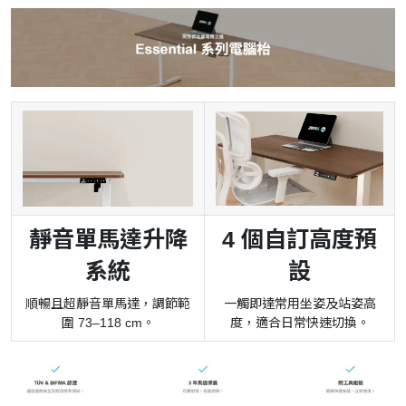
靜音單馬達升降
4 個自訂高度預
系統
設
順暢且超靜音單馬達，調節範
一觸即達常用坐姿及站姿高
圍 73–118 cm。
度，適合日常快速切換。