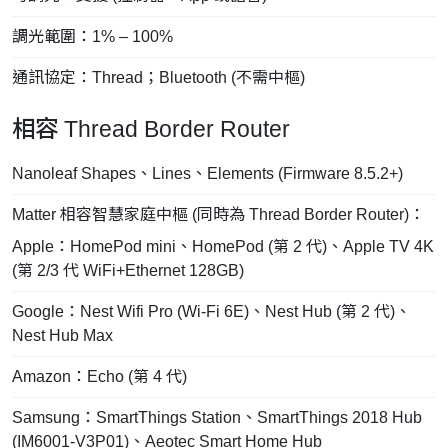
調光範圍：1% – 100%
通訊協定：Thread；Bluetooth (不需中樞)
相容 Thread Border Router
Nanoleaf Shapes、Lines、Elements (Firmware 8.5.2+)
Matter 相容智慧家庭中樞 (同時為 Thread Border Router)：
Apple：HomePod mini、HomePod (第 2 代)、Apple TV 4K
(第 2/3 代 WiFi+Ethernet 128GB)
Google：Nest Wifi Pro (Wi-Fi 6E)、Nest Hub (第 2 代)、
Nest Hub Max
Amazon：Echo (第 4 代)
Samsung：SmartThings Station、SmartThings 2018 Hub
(IM6001-V3P01)、Aeotec Smart Home Hub