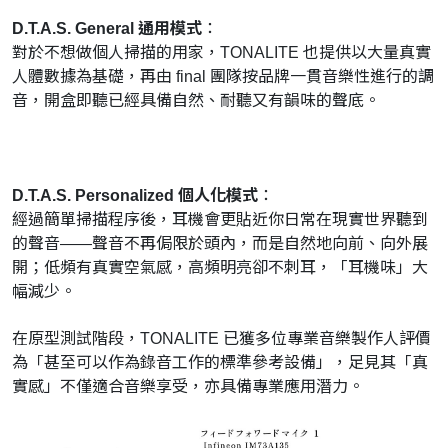
D.T.A.S. General
通用模式
：
對於不想做個人掃描的用家，TONALITE 也提供以大量真實
人體數據為基礎，再由 final 團隊按品牌一貫音樂性進行的調
音，開盒即聽已經具備自然、耐聽又有韻味的聲底。
D.T.A.S. Personalized
個人化模式
：
經過簡單掃描程序後，耳機會更貼近你日常在現實世界聽到
的聲音——聲音不再侷限於頭內，而是自然地向前、向外展
開；低頻有真實空氣感，高頻明亮卻不刺耳，「耳機味」大
幅減少。
在原型測試階段，TONALITE 已獲多位專業音樂製作人評價
為「甚至可以作為錄音工作的標準參考設備」，足見其「真
實感」不僅適合音樂享受，亦具備專業應用潛力。