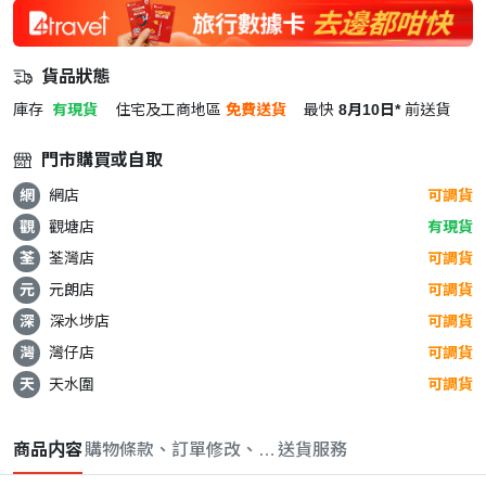
貨品狀態
庫存
有現貨
住宅及工商地區
免費送貨
最快
8月10日*
前送貨
門市購買或自取
網
網店
可調貨
觀
觀塘店
有現貨
荃
荃灣店
可調貨
元
元朗店
可調貨
深
深水埗店
可調貨
灣
灣仔店
可調貨
天
天水圍
可調貨
商品内容
購物條款、訂單修改、取消與退款政策
送貨服務