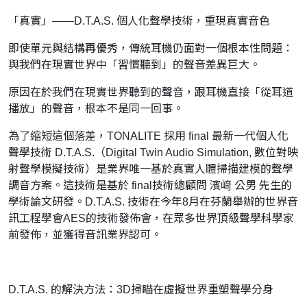
「真實」——D.T.A.S. 個人化聲學技術，重現真實音色
即使單元與結構再優秀，傳統耳機仍面對一個根本性問題：
與我們在現實世界中「習慣聽到」的聲音差異巨大。
原因在於我們在現實世界聽到的聲音，跟耳機直接「從耳道
播放」的聲音，根本不是同一回事。
為了縮短這個落差，TONALITE 採用 final 最新一代個人化
聲學技術 D.T.A.S.（Digital Twin Audio Simulation, 數位對映
射聲學模擬技術）是業界唯一基於真實人體掃描建模的聲學
調音方案。這技術是基於 final技術總顧問 濱﨑 公男 先生的
學術論文研發。D.T.A.S. 技術在今年8月在芬蘭舉辦的世界音
訊工程學會AES的技術發佈會，在眾多世界頂級聲學科學家
前發佈，並獲得音訊業界認可。
D.T.A.S. 的解決方法：3D掃瞄在虛擬世界重塑聲學分身