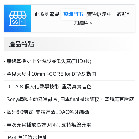
此系列產品
觀塘門市
實物展示中，歡迎到
店體驗。
產品特點
- 無線耳機史上全頻段最低失真(THD+N)
- 罕見大尺寸10mm f-CORE for DTAS 動圈
- D.T.A.S.個人化聲學技術, 重現真實音色
- Sony旗艦主動降噪晶片, 日本final團隊調較，寧靜無耳壓感
- 藍牙6.0制式, 支援高清LDAC藍牙編碼
- 單次充電播放長達9小時, 支持無線充電
- IPx4 生活防水性能