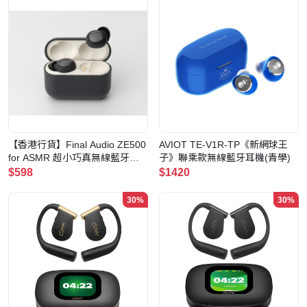
【香港行貨】Final Audio ZE500
AVIOT TE-V1R-TP《新網球王
for ASMR 超小巧真無線藍牙耳
子》聯乘款無線藍牙耳機(青學)
機(暗灰色)
$598
$1420
30%
30%