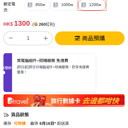
額定電
850w
1000w
1200w
流:
1300
HK$
(
260
紅利)
商品預購
買電腦組件+砌機服務 免運費
[即日起]買任何電腦組件+砌機服務，即享免運費
促銷優惠
優惠！
貨品狀態
庫存
可預購
最快
8月16日*
前送貨