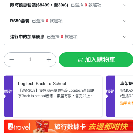
限時優惠套裝($8499，至30/6)
已選擇
0
款選項
RS50套裝
已選擇
0
款選項
進行中的加購優惠
已選擇
0
款選項
加入購物車
Logitech Back-To-School
車架優
【3/8-30/8】優惠期內購買指定Logitech產品即
與MOZA/S
促銷優惠
促銷優惠
享Back to school優惠，數量有限，售完即止。
(包括R3/R
架，即減H
點擊查看