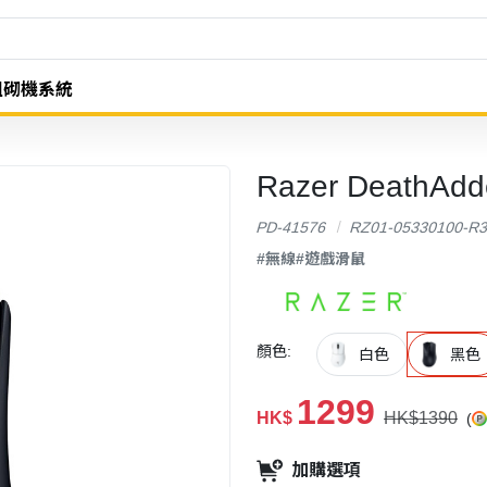
組砌機系統
Razer DeathA
PD-41576
RZ01-05330100-R
#無線
#遊戲滑鼠
顏色:
白色
黑色
1299
HK$
HK$1390
(
加購選項