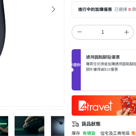
進行中的加購優惠
已選擇
0
通用圓點腳貼優惠
購買任何滑鼠加購通用圓點腳
促銷優惠
額外獲得減$10優惠
貨品狀態
庫存
有現貨
住宅及工商地區
免