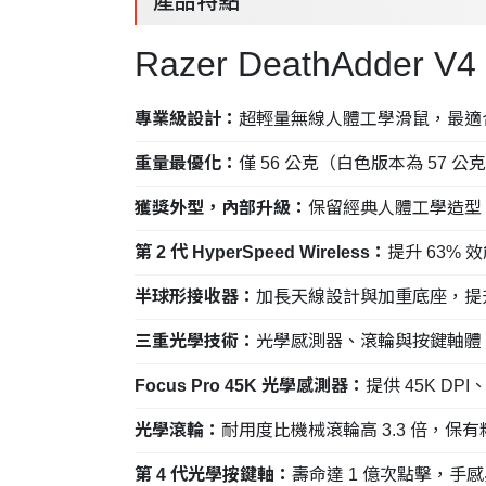
產品特點
Razer DeathAdder V4
專業級設計：
超輕量無線人體工學滑鼠，最適
重量最優化：
僅 56 公克（白色版本為 57 公
獲獎外型，內部升級：
保留經典人體工學造型
第 2 代 HyperSpeed Wireless：
提升 63% 
半球形接收器：
加長天線設計與加重底座，提
三重光學技術：
光學感測器、滾輪與按鍵軸體
Focus Pro 45K 光學感測器：
提供 45K DPI
光學滾輪：
耐用度比機械滾輪高 3.3 倍，保
第 4 代光學按鍵軸：
壽命達 1 億次點擊，手