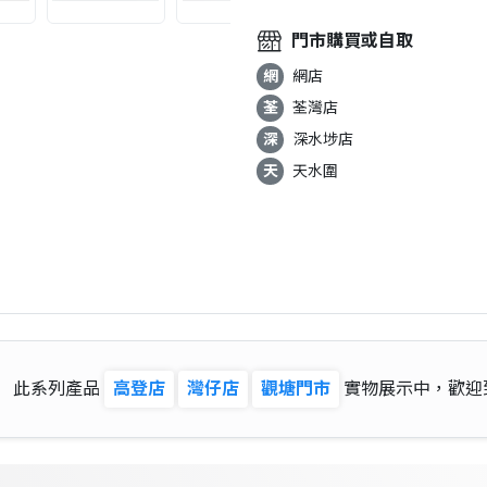
門市購買或自取
網
網店
荃
荃灣店
深
深水埗店
天
天水圍
此系列產品
高登店
灣仔店
觀塘門市
實物展示中，歡迎