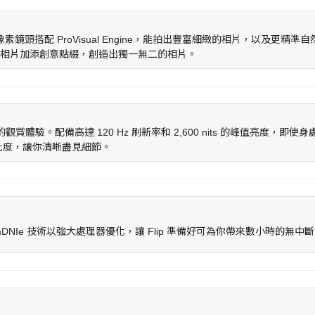
5,000 萬像素鏡頭搭配 ProVisual Engine，能拍出豐富細緻的相片，
你的相片加添創意點綴，創造出獨一無二的相片。
流暢的觀賞體驗。配備高達 120 Hz 刷新率和 2,600 nits 的峰值亮
彩和對比度，讓你清晰盡見細節。
和 mDNIe 技術以強大處理器優化，讓 Flip 準備好可為你帶來數小時的無