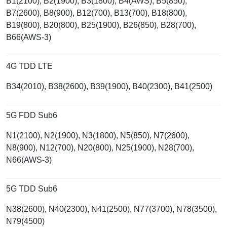
B1(2100), B2(1900), B3(1800), B4(AWS), B5(850),
B7(2600), B8(900), B12(700), B13(700), B18(800),
B19(800), B20(800), B25(1900), B26(850), B28(700),
B66(AWS-3)
4G TDD LTE
B34(2010), B38(2600), B39(1900), B40(2300), B41(2500)
5G FDD Sub6
N1(2100), N2(1900), N3(1800), N5(850), N7(2600),
N8(900), N12(700), N20(800), N25(1900), N28(700),
N66(AWS-3)
5G TDD Sub6
N38(2600), N40(2300), N41(2500), N77(3700), N78(3500),
N79(4500)