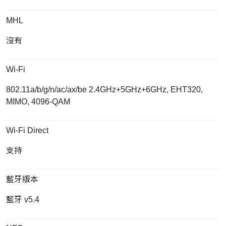
MHL
沒有
Wi-Fi
802.11a/b/g/n/ac/ax/be 2.4GHz+5GHz+6GHz, EHT320,
MIMO, 4096-QAM
Wi-Fi Direct
支持
藍牙版本
藍牙 v5.4