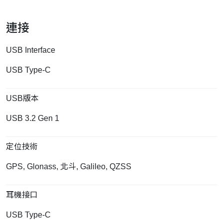
連接
USB Interface
USB Type-C
USB版本
USB 3.2 Gen 1
定位技術
GPS, Glonass, 北斗, Galileo, QZSS
耳機接口
USB Type-C