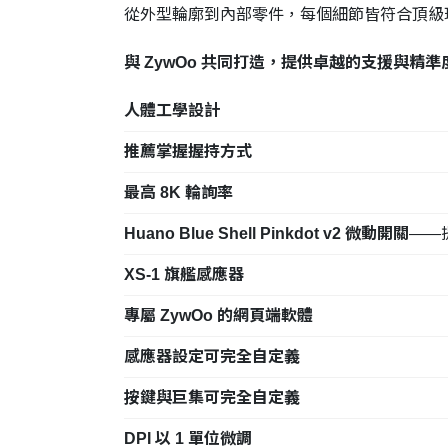
從外型輪廓到內部零件，每個細節皆符合頂級
與 ZywOo 共同打造，提供卓越的支援與
人體工學設計
推薦掌握握持方式
最高 8K 輪詢率
Huano Blue Shell Pinkdot v2 微動開關
——
XS-1 旗艦感應器
專屬 ZywOo 的網頁端軟體
感應器設定可完全自定義
按鍵與巨集可完全自定義
DPI 以 1 單位微調