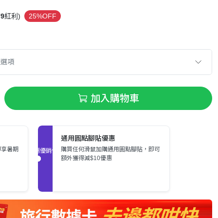
79
紅利)
25%OFF
款選項
加入購物車
通用圓點腳貼優惠
即享暑期
購買任何滑鼠加購通用圓點腳貼，即可
促銷優惠
額外獲得減$10優惠