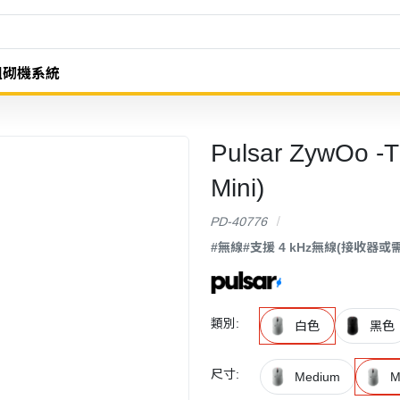
組砌機系統
Pulsar ZywOo
Mini)
PD-40776
#無線
#支援 4 kHz無線(接收器或
類別:
白色
黑色
尺寸:
Medium
M