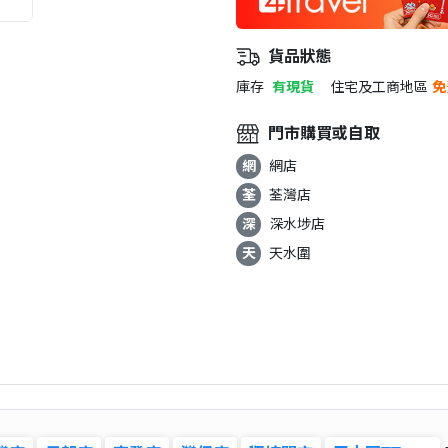
貨品狀態
庫存
有現貨
住宅及工商地區
免
門市購買或自取
網
網店
荃
荃灣店
深
深水埗店
天
天水圍