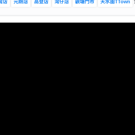
灣店
元朗店
高登店
灣仔店
觀塘門市
天水圍TTown