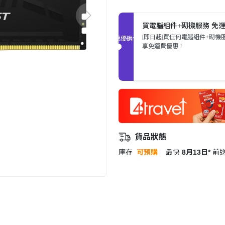
買電腦組件+砌機服務 免
[即日起]買任何電腦組件+砌機
促銷優惠
享免運費優惠！
貨品狀態
庫存
可預購
最快
8月13日*
前