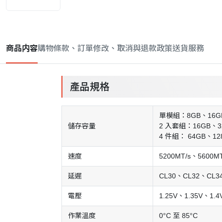
商品内容
購物條款、訂單修改、取消與退款政策
送貨服務
產品規格
單模組：8GB、16G
儲存容量
2 入套組：16GB、3
4 件組： 64GB、12
速度
5200MT/s、5600M
延遲
CL30、CL32、CL3
電壓
1.25V、1.35V、1.4
作業溫度
0°C 至 85°C