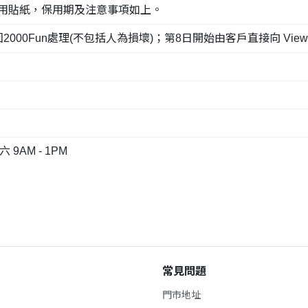
面保用貼紙，保用期及注意事項如上。
un處理(不包括人為損壞)；第8日開始由客戶直接向 Viewking Tr
9AM - 1PM
常見問題
門市地址