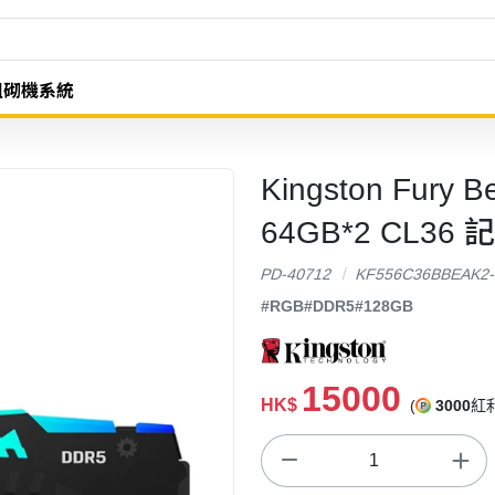
組砌機系統
Kingston Fury 
64GB*2 CL36 
PD-40712
KF556C36BBEAK2
#RGB
#DDR5
#128GB
15000
HK$
(
3000
紅利