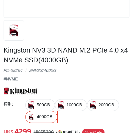
Kingston NV3 3D NAND M.2 PCIe 4.0 x4
NVMe SSD(4000GB)
PD-38264
SNV3S/4000G
#NVME
類別:
500GB
1000GB
2000GB
4000GB
4299
HK$
HK$5300
(
859
紅利)
18%OFF