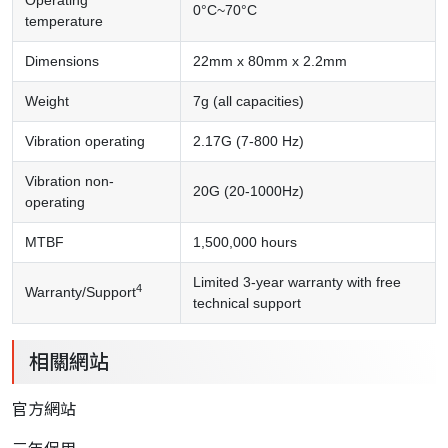
0°C~70°C
temperature
Dimensions
22mm x 80mm x 2.2mm
Weight
7g (all capacities)
Vibration operating
2.17G (7-800 Hz)
Vibration non-
20G (20-1000Hz)
operating
MTBF
1,500,000 hours
Limited 3-year warranty with free
4
Warranty/Support
technical support
相關網站
官方網站