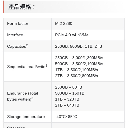
產品規格：
Form factor
M.2 2280
Interface
PCIe 4.0 x4 NVMe
2
Capacities
250GB, 500GB, 1TB, 2TB
250GB – 3,000/1,300MB/s
500GB – 3,500/2,100MB/s
1
Sequential read/write
1TB – 3,500/2,100MB/s
2TB – 3,500/2,800MB/s
250GB – 80TB
Endurance (Total
500GB – 160TB
3
bytes written)
1TB – 320TB
2TB – 640TB
Storage temperature
-40°C~85°C
Operating