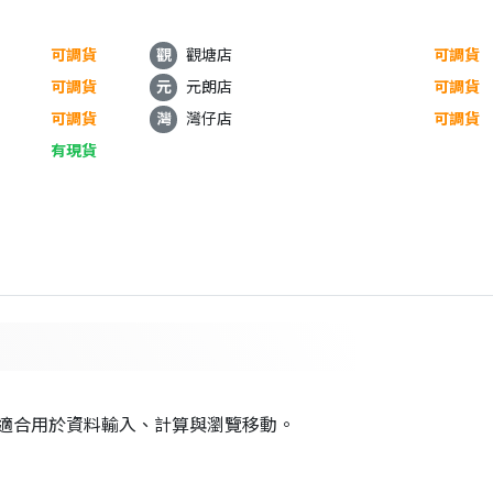
可調貨
觀
觀塘店
可調貨
可調貨
元
元朗店
可調貨
可調貨
灣
灣仔店
可調貨
有現貨
適合用於資料輸入、計算與瀏覽移動。