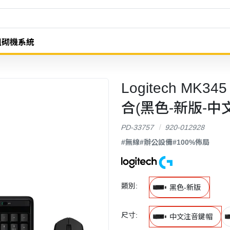
組砌機系統
Logitech MK3
合(黑色-新版-中
PD-33757
920-012928
#無線
#辦公設備
#100%佈局
類別:
黑色-新版
尺寸:
中文注音鍵帽