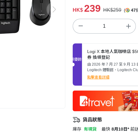
239
HK$
HK$259
(
47
Logi X 本地人氣咖啡店 $5
券 換領登記
促銷優惠
由 2026 年 7 月 27 至 9 月 13
Logitech 體驗館、Logitech C
定特許經銷商*單一收據購買文
點擊查看詳細
產品*滿港幣 $1,000 可登記換領 - Lo
X 本地人氣咖啡店 港幣 $50 現
張。
貨品狀態
庫存
有現貨
最快
8月10日*
前