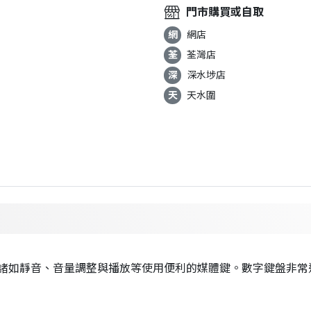
門市購買或自取
網
網店
荃
荃灣店
深
深水埗店
天
天水圍
諸如靜音、
音量調整與播放等使用便利的媒體鍵。
數字鍵盤非常