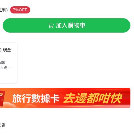
紅利)
7%OFF
加入購物車
0 現金
 日於
lub 或指
書系列
gi
金券 乙
送貨