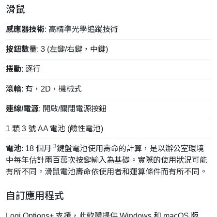
滑鼠
感應器技術
: 高精準光學追蹤技術
按鈕數量
: 3 (左鍵/右鍵，中鍵)
捲動
: 逐行
滾輪
: 有，2D，機械式
連線/電源
: 開啟/關閉電源按鈕
1 顆 3 號 AA 電池 (鹼性電池)
3
電池
: 18 個月
鍵盤電池使用壽命的計算，是以辦公室環境
中每年估計兩百萬次按鍵輸入為基礎。實際的使用狀況可能
有所不同。滑鼠電池壽命依使用者和運算條件而有所不同。
自訂應用程式
Logi Options+ 支援，此軟體提供 Windows 和 macOS 版