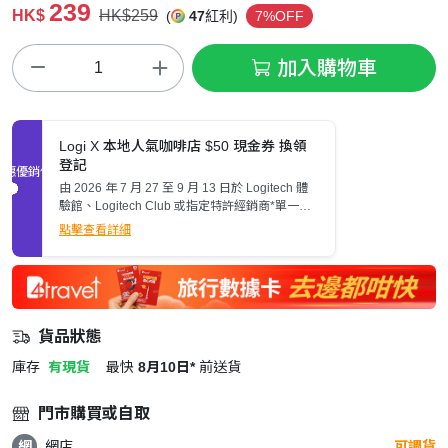
239
HK$
HK$259
(
47
紅利)
7%OFF
加入購物車
Logi X 本地人氣咖啡店 $50 現金券 換領
登記
促銷優惠
由 2026 年 7 月 27 至 9 月 13 日於 Logitech 體
驗館、Logitech Club 或指定特許經銷商*單一收
據購買文書系列產品*滿港幣 $1,000 可登記換領
點擊查看詳細
- Logi X 本地人氣咖啡店 港幣 $50 現金券 乙張。
貨品狀態
庫存
有現貨
最快
8月10日*
前送貨
門市購買或自取
網
網店
可調貨