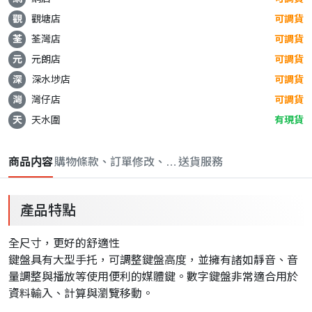
觀
觀塘店
可調貨
荃
荃灣店
可調貨
元
元朗店
可調貨
深
深水埗店
可調貨
灣
灣仔店
可調貨
天
天水圍
有現貨
商品内容
購物條款、訂單修改、取消與退款政策
送貨服務
產品特點
全尺寸，更好的舒適性
鍵盤具有大型手托，可調整鍵盤高度，並擁有諸如靜音、
音
量調整與播放等使用便利的媒體鍵。
數字鍵盤非常適合用於
資料輸入、計算與瀏覽移動。