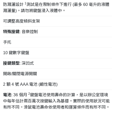
1
防濺灑設計
測試是在限制條件下進行 (最多 60 毫升的液體
濺灑量)。請勿將鍵盤浸入液體中。
可調整高度傾斜支架
特殊按鍵
: 音樂控制
手托
10 鍵數字鍵盤
按鍵類型
: 深凹式
開啟/關閉電源開關
2 顆 4 號 AAA 電池 (鹼性電池)
2
電池
: 36 個月
鍵盤電池使用壽命的計算，是以辦公室環境
中每年估計兩百萬次按鍵輸入為基礎。實際的使用狀況可能
有所不同。滑鼠電池壽命依使用者和運算條件而有所不同。