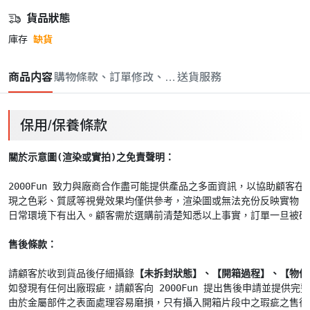
貨品狀態
庫存
缺貨
商品内容
購物條款、訂單修改、取消與退款政策
送貨服務
保用/保養條款
關於示意圖(渲染或實拍)之免責聲明： 
2000Fun 致力與廠商合作盡可能提供產品之多面資訊，以協助顧客
現之色彩、質感等視覺效果均僅供參考，渲染圖或無法充份反映實物，
日常環境下有出入。顧客需於選購前清楚知悉以上事實，訂單一旦被確
售後條款： 
請顧客於收到貨品後仔細攝錄
【未拆封狀態】、【開箱過程】、【物件
如發現有任何出廠瑕疵，請顧客向 2000Fun 提出售後申請並提供完整
由於金屬部件之表面處理容易磨損，只有攝入開箱片段中之瑕疵之售後申