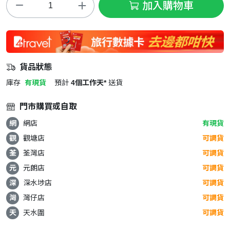
加入購物車
貨品狀態
庫存
有現貨
預計
4個工作天*
送貨
門市購買或自取
網
網店
有現貨
觀
觀塘店
可調貨
荃
荃灣店
可調貨
元
元朗店
可調貨
深
深水埗店
可調貨
灣
灣仔店
可調貨
天
天水圍
可調貨