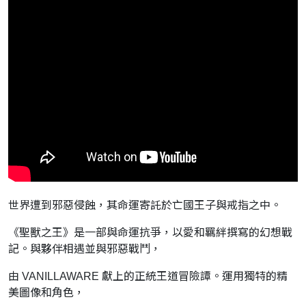
世界遭到邪惡侵蝕，其命運寄託於亡國王子與戒指之中。
《聖獸之王》是一部與命運抗爭，以愛和羈絆撰寫的幻想戰
記。與夥伴相遇並與邪惡戰鬥，
由 VANILLAWARE 獻上的正統王道冒險譚。運用獨特的精
美圖像和角色，