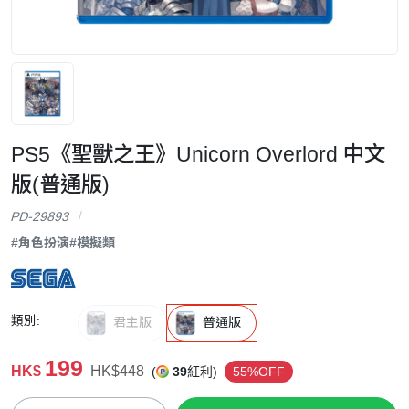
PS5《聖獸之王》Unicorn Overlord 中文
版(普通版)
PD-29893
#角色扮演
#模擬類
類別:
君主版
普通版
199
HK$
HK$448
(
39
紅利)
55%OFF