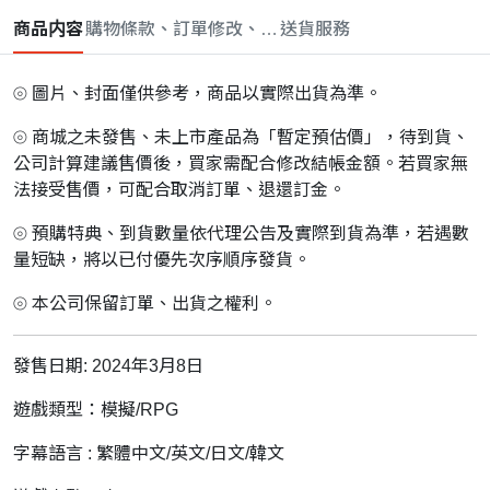
商品内容
購物條款、訂單修改、取消與退款政策
送貨服務
⦾ 圖片、封面僅供參考，商品以實際出貨為準。
⦾ 商城之未發售、未上市產品為「暫定預估價」，待到貨、
公司計算建議售價後，買家需配合修改結帳金額。若買家無
法接受售價，可配合取消訂單、退還訂金。
⦾ 預購特典、到貨數量依代理公告及實際到貨為準，若遇數
量短缺，將以已付優先次序順序發貨。
⦾ 本公司保留訂單、出貨之權利。
發售日期: 2024年3月8日
遊戲類型：模擬/RPG
字幕語言 : 繁體中文/英文/日文/韓文