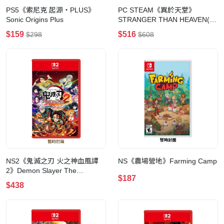
PS5《索尼克 起源・PLUS》
PC STEAM《異於天堂》
Sonic Origins Plus
STRANGER THAN HEAVEN(數
位豪華版)
$159
$516
$298
$608
NS2《鬼滅之刃 火之神血風譚
NS《農場營地》Farming Camp
2》Demon Slayer The
$187
Hinokami Chronicles 2(普通版)
$438