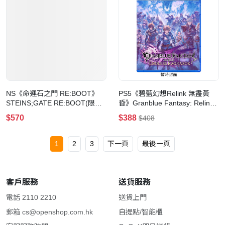
NS《命運石之門 RE:BOOT》
PS5《碧藍幻想Relink 無盡黃
STEINS;GATE RE:BOOT(限定
昏》Granblue Fantasy: Relink -
版-NS)
Endless Ragnarok
$570
$388
$408
1
2
3
下一頁
最後一頁
客戶服務
送貨服務
電話 2110 2210
送貨上門
郵箱
cs@openshop.com.hk
自提點/智能櫃