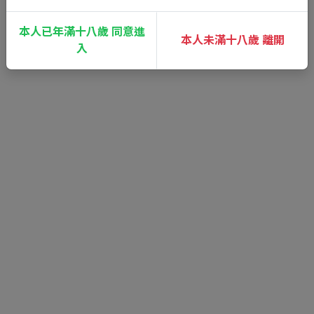
本人已年滿十八歲 同意進
本人未滿十八歲 離開
入
GAME SYSTEM
經典動態簡訊觸發系統