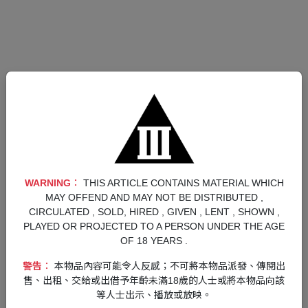
LabMem No.001
岡部 倫太郎
おかべ りんたろう
CV. 宮野真守
本作的主角。自稱為狂氣的瘋狂科學家「鳳凰院凶真」，
平日總是刻意展現出反派般的言行舉止，是個重度中二病
患者。在秋葉原成立了「未來加젯研究所」社團，每天致
力於發明一些用途不明的奇特裝置。
WARNING︰
THIS ARTICLE CONTAINS MATERIAL WHICH
MAY OFFEND AND MAY NOT BE DISTRIBUTED ,
No.001 岡部
No.002 真由理
No.003 達魯
CIRCULATED , SOLD, HIRED , GIVEN , LENT , SHOWN ,
PLAYED OR PROJECTED TO A PERSON UNDER THE AGE
No.004 紅莉栖
No.005 萌郁
No.006 琉華
OF 18 YEARS .
No.007 菲利斯
No.008 鈴羽
房東
天王寺綯
警告︰
本物品內容可能令人反感；不可將本物品派發、傳閱出
售、出租、交給或出借予年齡未滿18歲的人士或將本物品向該
中鉢博士
等人士出示、播放或放映。