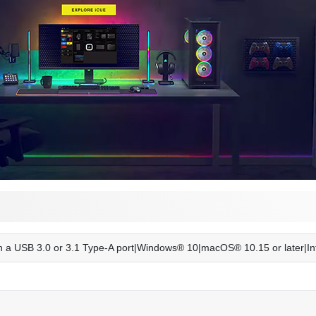
 a USB 3.0 or 3.1 Type-A port|Windows® 10|macOS® 10.15 or later|In