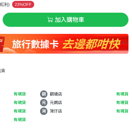
紅利)
23%OFF
加入購物車
送貨
有現貨
觀
觀塘店
有現貨
有現貨
元
元朗店
有現貨
有現貨
灣
灣仔店
有現貨
有現貨