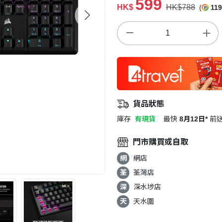
599
HK$
HK$788
(
119
貨品狀態
庫存
有現貨
最快
8月12日*
前
門市購買或自取
網
網店
荃
荃灣店
深
深水埗店
天
天水圍